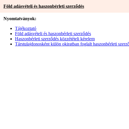
Föld adásvételi és haszonbérleti szerződés
Nyomtatványok:
Tájékoztató
Föld adásvételi és haszonbérleti szerződés
Haszonbérleti szerződés közzétételi kérelem
Társtulajdonosként külön okiratban foglalt haszonbérleti szer