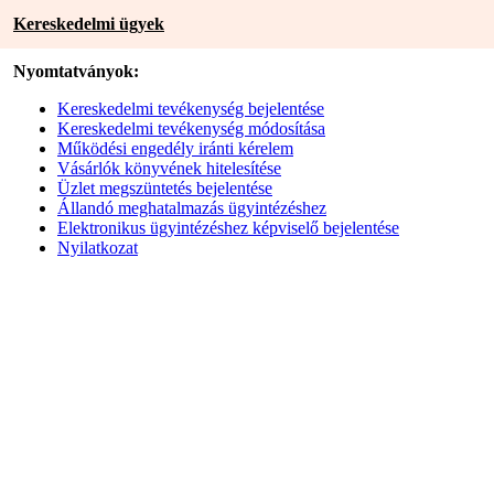
Kereskedelmi ügyek
Nyomtatványok:
Kereskedelmi tevékenység bejelentése
Kereskedelmi tevékenység módosítása
Működési engedély iránti kérelem
Vásárlók könyvének hitelesítése
Üzlet megszüntetés bejelentése
Állandó meghatalmazás ügyintézéshez
Elektronikus ügyintézéshez képviselő bejelentése
Nyilatkozat