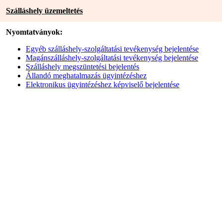
Szálláshely üzemeltetés
Nyomtatványok:
Egyéb szálláshely-szolgáltatási tevékenység bejelentése
Magánszálláshely-szolgáltatási tevékenység bejelentése
Szálláshely megszüntetési bejelentés
Állandó meghatalmazás ügyintézéshez
Elektronikus ügyintézéshez képviselő bejelentése