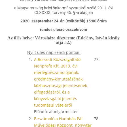
a Magyarország helyi önkormányzatairól szóló 2011. évi
CLXXXIX. törvény 45. §-a alapján
2020. szeptember 24-én (csütörtök) 15:00 órára
rendes ülésre összehívom
Az ülés helye:
Városháza díszterme (Edelény, István király
útja 52.)
Nyílt ülés napirendi pontjai:
1.
A Borsodi Közszolgáltató
77.
Nonprofit Kft. 2019. évi
mérlegbeszámolójának,
eredmény-kimutatásának,
közhasznúsági jelentésének
elfogadásáról, és a
könyvvizsgálói jelentés
tudomásul vételéről
Előadó: alpolgármester
2.
Beszámoló a Hadobás Pál
78.
Művelődési Központ, Könyvtár