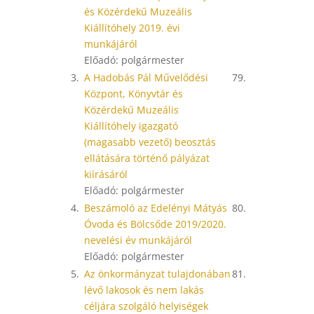
és Közérdekű Muzeális
Kiállítóhely 2019. évi
munkájáról
Előadó: polgármester
3.
A Hadobás Pál Művelődési
79.
Központ, Könyvtár és
Közérdekű Muzeális
Kiállítóhely igazgató
(magasabb vezető) beosztás
ellátására történő pályázat
kiírásáról
Előadó: polgármester
4.
Beszámoló az Edelényi Mátyás
80.
Óvoda és Bölcsőde 2019/2020.
nevelési év munkájáról
Előadó: polgármester
5.
Az önkormányzat tulajdonában
81.
lévő lakosok és nem lakás
céljára szolgáló helyiségek