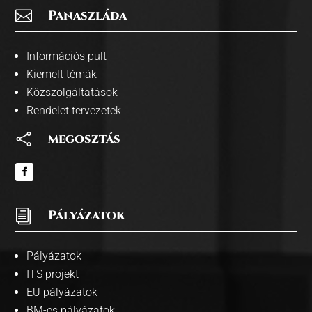

Panaszláda
Információs pult
Kiemelt témák
Közszolgáltatások
Rendelet tervezetek

megosztás
i
Pályázatok
Pályázatok
ITS projekt
EU pályázatok
BM-es pályázatok