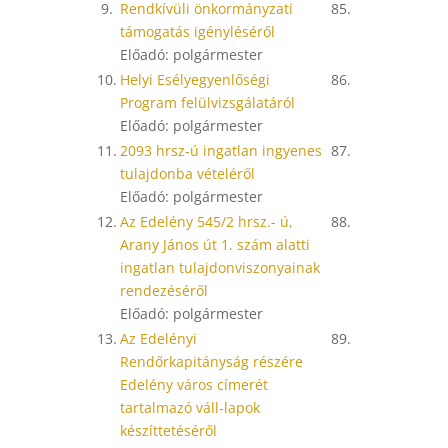
9.
Rendkívüli önkormányzati
85.
támogatás igényléséről
Előadó: polgármester
10.
Helyi Esélyegyenlőségi
86.
Program felülvizsgálatáról
Előadó: polgármester
11.
2093 hrsz-ú ingatlan ingyenes
87.
tulajdonba vételéről
Előadó: polgármester
12.
Az Edelény 545/2 hrsz.- ú,
88.
Arany János út 1. szám alatti
ingatlan tulajdonviszonyainak
rendezéséről
Előadó: polgármester
13.
Az Edelényi
89.
Rendőrkapitányság részére
Edelény város címerét
tartalmazó váll-lapok
készíttetéséről