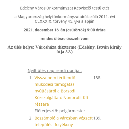
Edelény Város Önkormányzat Képviselő-testületét
a Magyarország helyi önkormányzatairól szóló 2011. évi
CLXXXIX. törvény 45. §-a alapján
2021. december 16-án (csütörtök) 9:00 órára
rendes ülésre összehívom
Az ülés helye:
Városháza díszterme (Edelény, István király
útja 52.)
Nyílt ülés napirendi pontjai:
1.
Vissza nem térítendő
138.
működési támogatás
nyújtásáról a Borsodi
Közszolgáltató Nonprofit Kft.
részére
Előterjesztő: polgármester
2.
Beszámoló a városban végzett
139.
települési folyékony