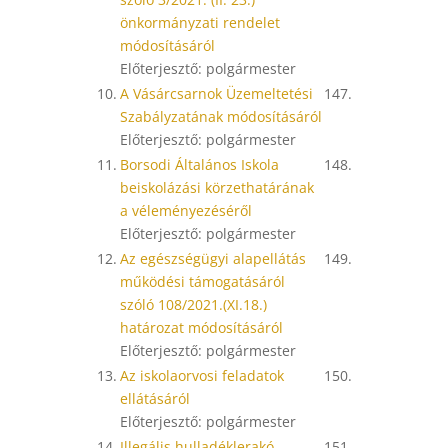
önkormányzati rendelet
módosításáról
Előterjesztő: polgármester
10.
A Vásárcsarnok Üzemeltetési
147.
Szabályzatának módosításáról
Előterjesztő: polgármester
11.
Borsodi Általános Iskola
148.
beiskolázási körzethatárának
a véleményezéséről
Előterjesztő: polgármester
12.
Az egészségügyi alapellátás
149.
működési támogatásáról
szóló 108/2021.(XI.18.)
határozat módosításáról
Előterjesztő: polgármester
13.
Az iskolaorvosi feladatok
150.
ellátásáról
Előterjesztő: polgármester
14.
Illegális hulladéklerakó
151.