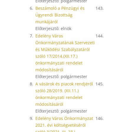
Előterjesztő: polgármester
6.
Beszámoló a Pénzügyi és
143.
Ügyrendi Bizottság
munkájáról
Előterjesztő: elnök
7.
Edelény Város
144.
Önkormányzatának Szervezeti
és Működési Szabályzatáról
szóló 17/2014.(XII.17.)
önkormányzati rendelet
módosításáról
Előterjesztő: polgármester
8.
A vásárok és piacok rendjéről
145.
szóló 28/2019. (XII.11.)
önkormányzati rendelet
módosításáról
Előterjesztő: polgármester
9.
Edelény Város Önkormányzat
146.
2021. évi költségvetéséről
szóló 3/2021. (II. 23.)