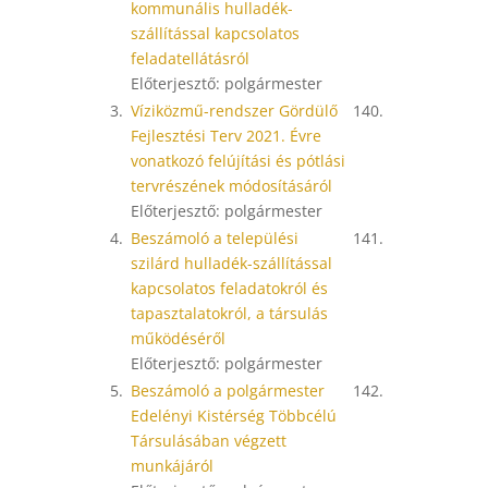
kommunális hulladék-
szállítással kapcsolatos
feladatellátásról
Előterjesztő: polgármester
3.
Víziközmű-rendszer Gördülő
140.
Fejlesztési Terv 2021. Évre
vonatkozó felújítási és pótlási
tervrészének módosításáról
Előterjesztő: polgármester
4.
Beszámoló a települési
141.
szilárd hulladék-szállítással
kapcsolatos feladatokról és
tapasztalatokról, a társulás
működéséről
Előterjesztő: polgármester
5.
Beszámoló a polgármester
142.
Edelényi Kistérség Többcélú
Társulásában végzett
munkájáról