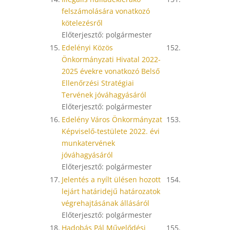
felszámolására vonatkozó
kötelezésről
Előterjesztő: polgármester
15.
Edelényi Közös
152.
Önkormányzati Hivatal 2022-
2025 évekre vonatkozó Belső
Ellenőrzési Stratégiai
Tervének jóváhagyásáról
Előterjesztő: polgármester
16.
Edelény Város Önkormányzat
153.
Képviselő-testülete 2022. évi
munkatervének
jóváhagyásáról
Előterjesztő: polgármester
17.
Jelentés a nyílt ülésen hozott
154.
lejárt határidejű határozatok
végrehajtásának állásáról
Előterjesztő: polgármester
18.
Hadobás Pál Művelődési
155.