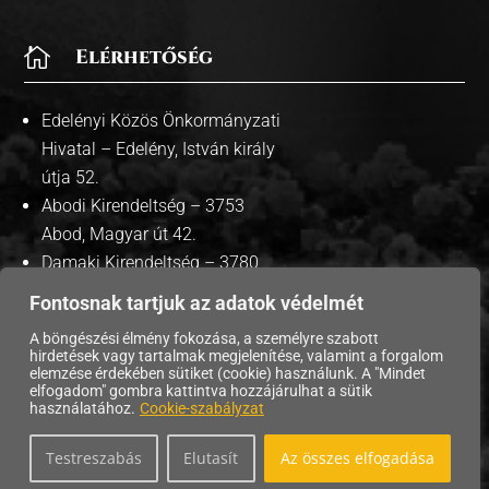

Elérhetőség
Edelényi Közös Önkormányzati
Hivatal – Edelény, István király
útja 52.
Abodi Kirendeltség – 3753
Abod, Magyar út 42.
Damaki Kirendeltség – 3780
Damak, Szabadság út 35.
Fontosnak tartjuk az adatok védelmét
A böngészési élmény fokozása, a személyre szabott
hirdetések vagy tartalmak megjelenítése, valamint a forgalom
elemzése érdekében sütiket (cookie) használunk. A "Mindet
elfogadom" gombra kattintva hozzájárulhat a sütik
Copyright © 2026 Edelény Város Önkormányzata. |
használatához.
Cookie-szabályzat
Adatvédelmi tájékoztató
| Süti szabályzat |
Testreszabás
Elutasít
Az összes elfogadása