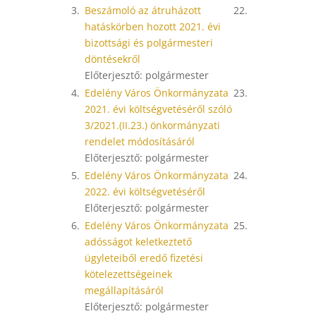
3.
Beszámoló az átruházott
22.
hatáskörben hozott 2021. évi
bizottsági és polgármesteri
döntésekről
Előterjesztő: polgármester
4.
Edelény Város Önkormányzata
23.
2021. évi költségvetéséről szóló
3/2021.(II.23.) önkormányzati
rendelet módosításáról
Előterjesztő: polgármester
5.
Edelény Város Önkormányzata
24.
2022. évi költségvetéséről
Előterjesztő: polgármester
6.
Edelény Város Önkormányzata
25.
adósságot keletkeztető
ügyleteiből eredő fizetési
kötelezettségeinek
megállapításáról
Előterjesztő: polgármester