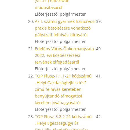
(VII.02.) határozat
módosításáról
Előterjesztő: polgármester
20.
Az I. számú gyermek háziorvosi
39.
praxis betöltésére vonatkozó
pályázati felhívás kiírásáról
Előterjesztő: polgármester
21.
Edelény Város Önkormányzata
40.
2022. évi közbeszerzési
tervének elfogadásáról
Előterjesztő: polgármester
22.
TOP Plusz-1.1.1-21 kódszámú
41.
„Helyi Gazdaságfejlesztés”
című felhívás keretében
benyújtandó támogatási
kérelem jóváhagyásáról
Előterjesztő: polgármester
23.
TOP Plusz-3.2.2-21 kódszámú
42.
„Helyi Egészségügyi És
Szociális Alapinfrastruktúra