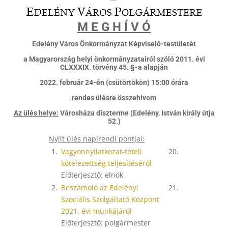
M E G H Í V Ó
Edelény Város Önkormányzat Képviselő-testületét
a Magyarország helyi önkormányzatairól szóló 2011. évi
CLXXXIX. törvény 45. §-a alapján
2022. február 24-én (csütörtökön) 15:00 órára
rendes ülésre összehívom
Az ülés helye:
Városháza díszterme (Edelény, István király útja
52.)
Nyílt ülés napirendi pontjai:
1.
Vagyonnyilatkozat-tételi
20.
kötelezettség teljesítéséről
Előterjesztő: elnök
2.
Beszámoló az Edelényi
21.
Szociális Szolgáltató Központ
2021. évi munkájáról
Előterjesztő: polgármester