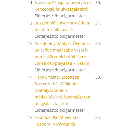
11.
Szociális Szolgáltatástervezési
30.
Koncepció felülvizsgálatáról
Előterjesztő: polgármester
12.
Beszámoló a gyermekvédelmi
31.
feladatok ellátásáról
Előterjesztő: polgármester
13.
Az Edelényi Mátyás Óvoda és
32.
Bölcsőde magasabb vezetői
munkakörének betöltésére
vonatkozó pályázati kiírásról
Előterjesztő: polgármester
14.
Helyi Értéktár Bizottság
33.
Szervezeti és Működési
Szabályzatának a
módosításáról, bizottsági tag
megválasztásáról
Előterjesztő: polgármester
15.
Hadobás Pál Művelődési
34.
Központ, Könyvtár és