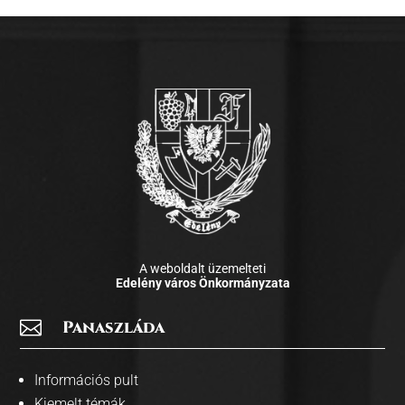
A weboldalt üzemelteti
Edelény város Önkormányzata

Panaszláda
Információs pult
Kiemelt témák