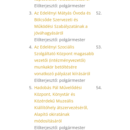
Előterjesztő: polgármester
3.
Az Edelényi Mátyás Óvoda és
52.
Bölcsőde Szervezeti és
Működési Szabályzatának a
jóváhagyásáról
Előterjesztő: polgármester
4.
Az Edelényi Szociális
53.
Szolgáltató Központ magasabb
vezetői (intézményvezetői)
munkakör betöltésére
vonatkozó pályázat kiírásáról
Előterjesztő: polgármester
5.
Hadobás Pál Művelődési
54.
Központ, Könyvtár és
Közérdekű Muzeális
Kiállítóhely átszervezéséről,
Alapító okiratának
módosításáról
Előterjesztő: polgármester