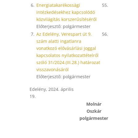
6.
Energiatakarékossági
55.
intézkedésekhez kapcsolódó
közvilágítás korszerűsítéséről
Előterjesztő: polgármester
7.
Az Edelény, Verespart út 9.
56.
szám alatti ingatlanra
vonatkozó elővásárlási joggal
kapcsolatos nyilatkozattételről
szóló 31/2024.(III.28.) határozat
visszavonásáról
Előterjesztő: polgármester
Edelény, 2024. április
19.
Molnár
Oszkár
polgármester