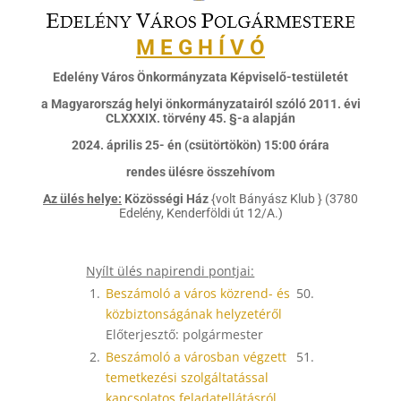
M E G H Í V Ó
Edelény Város Önkormányzata Képviselő-testületét
a Magyarország helyi önkormányzatairól szóló 2011. évi
CLXXXIX. törvény 45. §-a alapján
2024. április 25- én (csütörtökön) 15:00 órára
rendes ülésre összehívom
Az ülés helye:
Közösségi Ház
{volt Bányász Klub } (3780
Edelény, Kenderföldi út 12/A.)
Nyílt ülés napirendi pontjai:
1.
Beszámoló a város közrend- és
50.
közbiztonságának helyzetéről
Előterjesztő: polgármester
2.
Beszámoló a városban végzett
51.
temetkezési szolgáltatással
kapcsolatos feladatellátásról