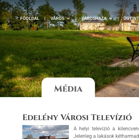
FŐOLDAL
|
VÁROS
|
VÁROSHÁZA
|
ÜGYIN
Média
Edelény Városi Televízió
A helyi televízió a kilencv
Jelenleg a lakások kétharmadá