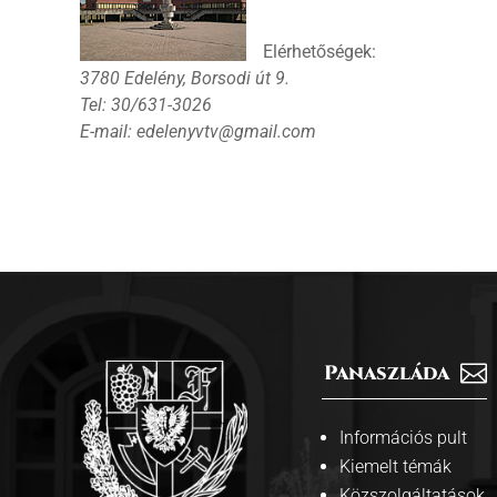
Elérhetőségek:
3780 Edelény, Borsodi út 9.
Tel: 30/631-3026
E-mail: edelenyvtv@gmail.com
Panaszláda

Információs pult
Kiemelt témák
Közszolgáltatások