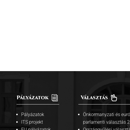
Pályázatok
i
Választás

Pályázatok
Önkormanyzati és euró
ITS projekt
parlamenti választás 
EU pályázatok
Országgyűlési választ