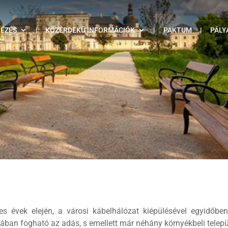
TÉZÉS
|
KÖZÉRDEKŰ INFORMÁCIÓK
|
PAKTUM
|
PÁLY
enes évek elején, a városi kábelhálózat kiépülésével egyidőb
ban fogható az adás, s emellett már néhány környékbeli telepü