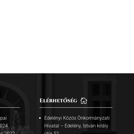
Elérhetőség

pai
Edelényi Közös Önkormányzati
2024
Hivatal – Edelény, István király
ás 2022
útja 52.