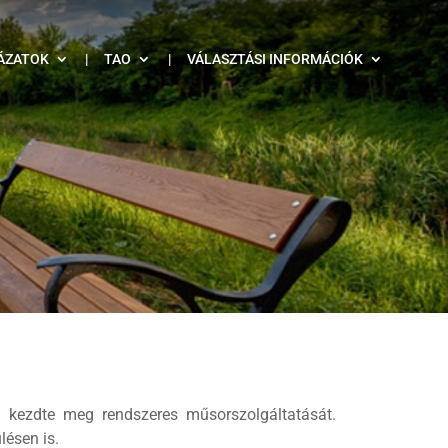
ÁZATOK
|
TAO
|
VÁLASZTÁSI INFORMÁCIÓK
en kezdte meg rendszeres műsorszolgáltatását.
lésen is.