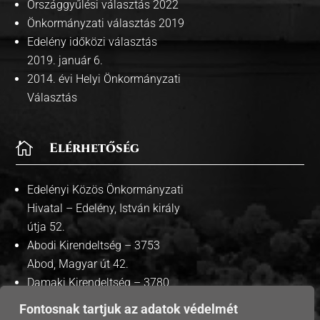
Országgyűlési választás 2022
Önkormányzati választás 2019
Edelény időközi választás
2019. január 6.
2014. évi Helyi Önkormányzati
Választás

Elérhetőség
Edelényi Közös Önkormányzati
Hivatal – Edelény, István király
útja 52.
Abodi Kirendeltség – 3753
Abod, Magyar út 42.
Damaki Kirendeltség – 3780
Damak, Szabadság út 35.
Fontosnak tartjuk az adatok védelmét