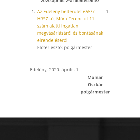
2020.április.2-ai döntéseihez
1.
Az Edelény belterület 655/7
1.
HRSZ.-ú, Móra Ferenc út 11.
szám alatti ingatlan
megvásárlásáról és bontásának
elrendeléséről
Előterjesztő: polgármester
Edelény, 2020. április 1.
Molnár
Oszkár
polgármester