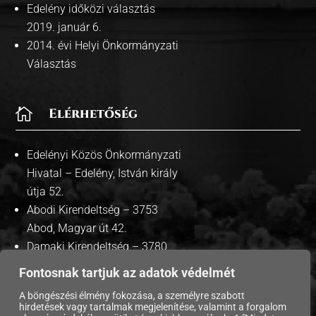
Edelény időközi választás
2019. január 6.
2014. évi Helyi Önkormányzati
Választás

Elérhetőség
Edelényi Közös Önkormányzati
Hivatal – Edelény, István király
útja 52.
Abodi Kirendeltség – 3753
Abod, Magyar út 42.
Damaki Kirendeltség – 3780
Damak, Szabadság út 35.
Fontosnak tartjuk az adatok védelmét
A böngészési élmény fokozása, a személyre szabott
hirdetések vagy tartalmak megjelenítése, valamint a forgalom