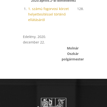
2020.április.2-ai döntéseihez
1.
1. számú fogorvosi körzet
128.
helyettesítéssel történő
ellátásáról
Edelény, 2020.
december 22.
Molnár
Oszkár
polgármester