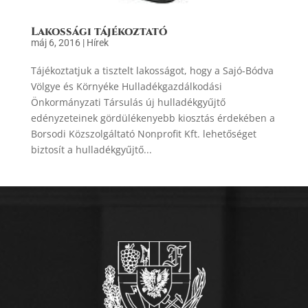
Lakossági tájékoztató
máj 6, 2016
|
Hírek
Tájékoztatjuk a tisztelt lakosságot, hogy a Sajó-Bódva
Völgye és Környéke Hulladékgazdálkodási
Önkormányzati Társulás új hulladékgyűjtő
edényzeteinek gördülékenyebb kiosztás érdekében a
Borsodi Közszolgáltató Nonprofit Kft. lehetőséget
biztosít a hulladékgyűjtő...