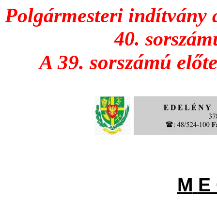
Polgármesteri indítvány 
40. sorszámú
A 39. sorszámú előter
M
E 