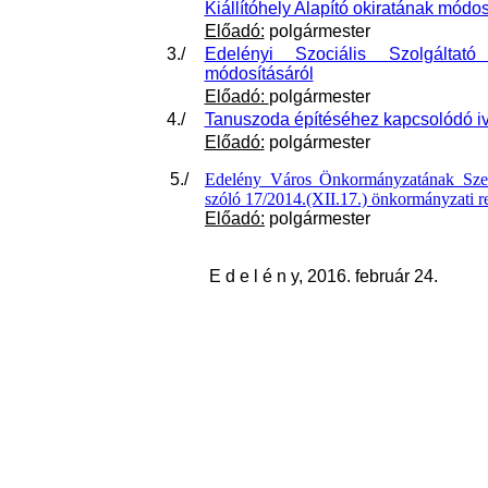
Kiállítóhely Alapító okiratának módos
Előadó:
polgármester
3./
Edelényi Szociális Szolgáltató
módosításáról
Előadó:
polgármester
4./
Tanuszoda építéséhez kapcsolódó iv
Előadó:
polgármester
5./
Edelény Város Önkormányzatának Szer
szóló 17/2014.(XII.17.) önkormányzati r
Előadó:
polgármester
E d e l é n y, 2016. február 24.