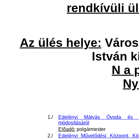
rendkívüli 
Az ülés helye:
Város
István ki
N a p
Nyí
1./
Edelényi Mátyás Óvoda és Bö
módosításáról
Előadó:
polgármester
2./
Edelényi Művelődési Központ, Kö