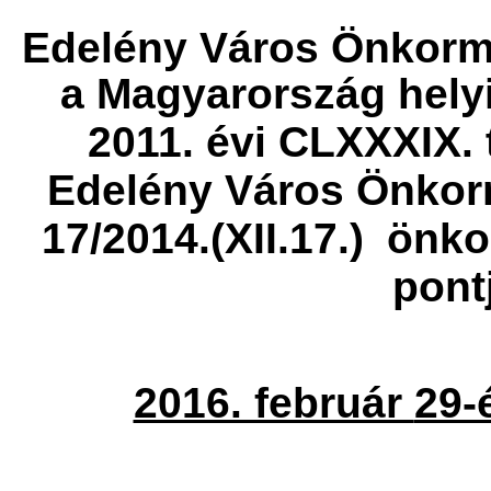
Edelény Város Önkormá
a Magyarország hely
2011. évi CLXXXIX. 
Edelény Város Önkor
17/2014.(XII.17.)
önkor
pont
2016. február
29-