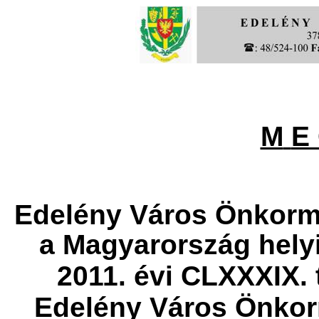
M
E 
Edelény Város Önkormá
a Magyarország hely
2011. évi CLXXXIX. 
Edelény Város Önkor