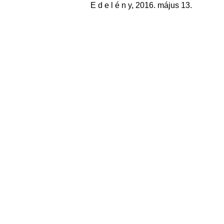
E d e l é n y, 2016. május 13.