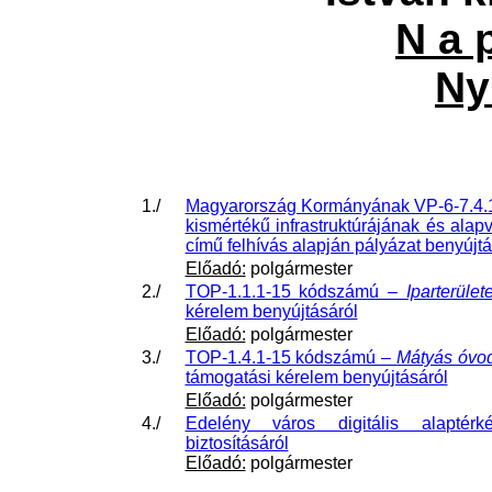
N a p
Nyí
1./
Magyarország Kormányának VP-6-7.4.
kismértékű infrastruktúrájának és alapv
című felhívás alapján pályázat benyújtá
Előadó:
polgármester
2./
TOP-1.1.1-15 kódszámú –
Iparterüle
kérelem benyújtásáról
Előadó:
polgármester
3./
TOP-1.4.1-15 kódszámú –
Mátyás óvod
támogatási kérelem benyújtásáról
Előadó:
polgármester
4./
Edelény város digitális alaptér
biztosításáról
Előadó:
polgármester