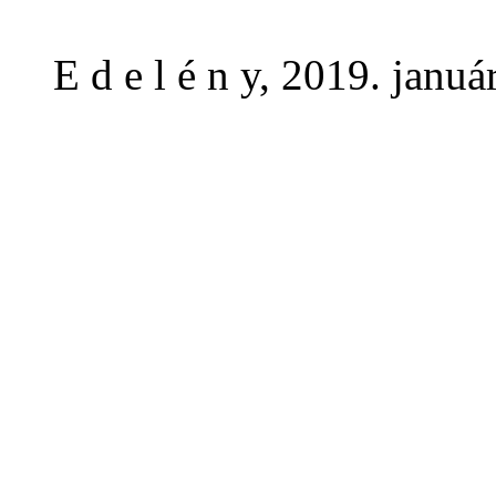
E d e l é n y, 2019. január