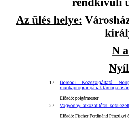
rendkívüli 
Az ülés helye:
Városháza
királ
N a
Nyíl
1./
Borsodi Közszolgáltató Non
munkaprogramjának támogatásár
Előadó
: polgármester
2./
Vagyonnyilatkozat-tételi kötelezett
Előadó
: Fischer Ferdinánd Pénzügyi 