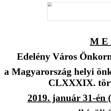
M
E 
Edelény Város Önkormá
a Magyarország helyi önk
CLXXXIX. törv
2019. január 31-én 