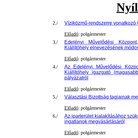
Nyíl
2./
Víziközmű-rendszerre vonatkozó G
Előadó
: polgármester
3./
Edelényi Művelődési Közpon
Kiállítóhely elnevezésének módos
Előadó
: polgármester
4./
Az Edelényi Művelődési Közpo
Kiállítóhely igazgató (magasabb
pályázatról
Előadó
: polgármester
5./
Választási Bizottság tagjainak m
Előadó
: polgármester
6./
Az iparterület kialakításához sz
ingatlanok megvásárlásáról
Előadó
: polgármester