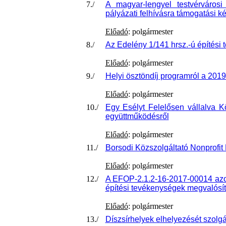
7./
A magyar-lengyel testvérváros
pályázati felhívásra támogatási k
Előadó
: polgármester
8./
Az Edelény 1/141 hrsz.-ú építési t
Előadó
: polgármester
9./
Helyi ösztöndíj programról a 201
Előadó
: polgármester
10./
Egy Esélyt Felelősen vállalva K
együttműködésről
Előadó
: polgármester
11./
Borsodi Közszolgáltató Nonprofit 
Előadó
: polgármester
12./
A EFOP-2.1.2-16-2017-00014 azo
építési tevékenységek megvalósít
Előadó
: polgármester
13./
Díszsírhelyek elhelyezését szolgál