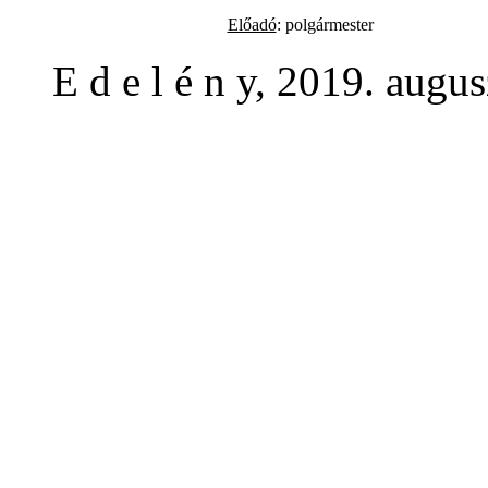
Előadó
: polgármester
E d e l é n y, 2019. augus