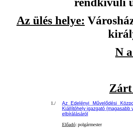
rendkívüli 
Az ülés helye:
Városháza
királ
N a
Zárt
1./
Az Edelényi Művelődési Közpo
Kiállítóhely igazgató (magasabb v
elbírálásáról
Előadó
: polgármester