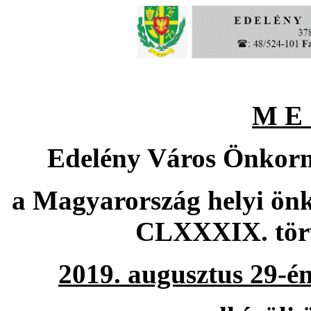
M
E 
Edelény Város Önkormá
a Magyarország helyi önk
CLXXXIX. törv
2019. augusztus 29-én