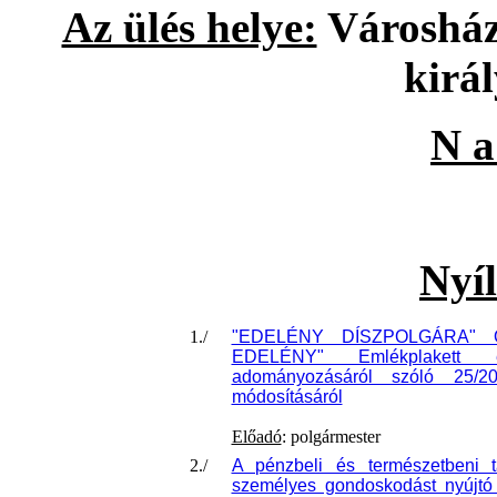
Az ülés helye:
Városháza
királ
N a
Nyíl
1./
"EDELÉNY DÍSZPOLGÁRA" Ok
EDELÉNY" Emlékplakett 
adományozásáról szóló 25/20
módosításáról
Előadó
: polgármester
2./
A pénzbeli és természetbeni t
személyes gondoskodást nyújtó s