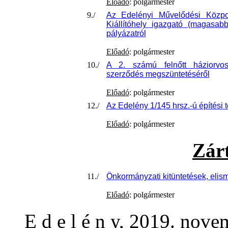
Előadó
: polgármester
9./
Az Edelényi Művelődési Közpo
Kiállítóhely igazgató (magasabb
pályázatról
Előadó
: polgármester
10./
A 2. számú felnőtt háziorvosi
szerződés megszüntetéséről
Előadó
: polgármester
12./
Az Edelény 1/145 hrsz.-ú építési t
Előadó
: polgármester
Zárt
11./
Önkormányzati kitüntetések, eli
Előadó
: polgármester
E d e l é n y, 2019. nove