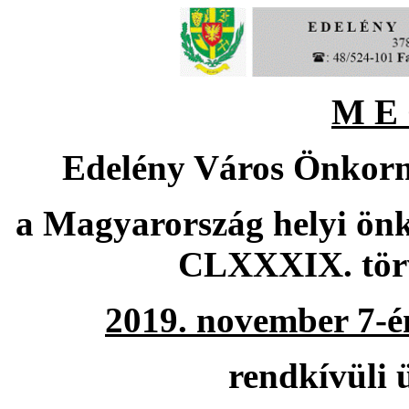
M
E 
Edelény Város Önkormá
a Magyarország helyi önk
CLXXXIX. törv
2019. november 7-én
rendkívüli 