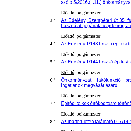
szóló 5/2016.(II.11.) önkormányza
Előadó
: polgármester
3./
Az Edelény, Szentpéteri út 35. f
használati jogának tulajdonjogra 
Előadó
: polgármester
4./
Az Edelény 1/143 hrsz-ú építési te
Előadó
: polgármester
5./
Az Edelény 1/144 hrsz.-ú építési t
Előadó
: polgármester
6./
Önkormányzati lakófunkció pro
ingatlanok megvásárlásáról
Előadó
: polgármester
7./
Építési telkek értékesítésre történ
Előadó
: polgármester
8./
Az iparterületen található 017/14 