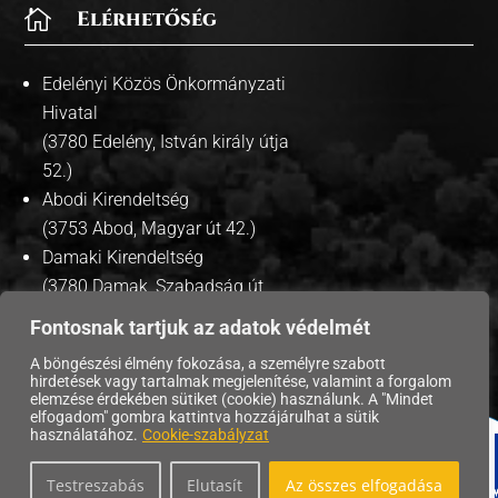

Elérhetőség
Edelényi Közös Önkormányzati
Hivatal
(3780 Edelény, István király útja
52.)
Abodi Kirendeltség
(3753 Abod, Magyar út 42.)
Damaki Kirendeltség
(3780 Damak, Szabadság út
35.)
Fontosnak tartjuk az adatok védelmét
A böngészési élmény fokozása, a személyre szabott
hirdetések vagy tartalmak megjelenítése, valamint a forgalom
elemzése érdekében sütiket (cookie) használunk. A "Mindet
elfogadom" gombra kattintva hozzájárulhat a sütik
Copyright © 2026 | Edelény Város Önkormányzata. |
használatához.
Cookie-szabályzat
Adatvédelmi tájékoztató
|
Testreszabás
Elutasít
Az összes elfogadása