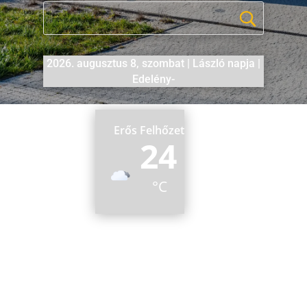
2026. augusztus 8, szombat | László napja |
Edelény-
Erős Felhőzet
24
°C