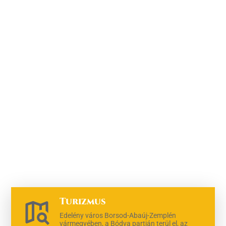
Turizmus
Edelény város Borsod-Abaúj-Zemplén
vármegyében, a Bódva partján terül el, az