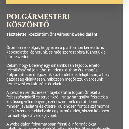
POLGÁRMESTERI
KÖSZÖNTŐ
Tisztelettel köszöntöm Önt városunk weboldalán!
Örömömre szolgál, hogy ezen a platformon keresztül is
kapcsolatba léphetünk, és még szorosabbra fűzhetjük a
párbeszédet.
Célom, hogy Edelény egy dinamikusan fejlődő, élhető
településsé váljon, ahol mindenki otthon érzi magát.
Folyamatosan dolgozunk közterületeink felújításán, a helyi
gazdaság élénkítésén, miközben megőrizzük városunk
természeti és kulturális értékeit.
A jövőben rendszeresen tájékoztatni fogom Önöket a
fejlesztéseinkről és terveinkről. Nagy hangsúlyt fektetek a
közösség véleményére, ezért szeretnék nyitott lenni
minden javaslatra és ötletre. Különösen fontos számomra
a civil szervezetekkel való együttműködés, hiszen közösen
formálhatjuk a város jövőjét.
A weboldalon folyamatosan frissülő információkat
találhatnak a város életéről, fejlesztéseinkről és az aktuális