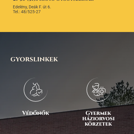
Edelény, Deák F. út 6.
Tel.: 48/525-27
gyorslinkek
Védőnők
Gyermek
háziorvosi
körzetek