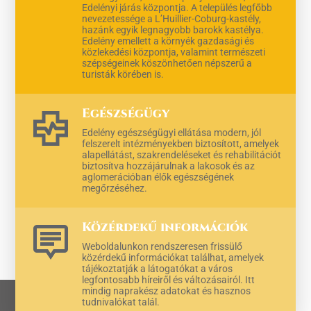
Edelényi járás központja. A település legfőbb
nevezetessége a L’Huillier-Coburg-kastély,
hazánk egyik legnagyobb barokk kastélya.
Edelény emellett a környék gazdasági és
közlekedési központja, valamint természeti
szépségeinek köszönhetően népszerű a
turisták körében is.
Egészségügy
Edelény egészségügyi ellátása modern, jól
felszerelt intézményekben biztosított, amelyek
alapellátást, szakrendeléseket és rehabilitációt
biztosítva hozzájárulnak a lakosok és az
aglomerációban élők egészségének
megőrzéséhez.
Közérdekű információk
Weboldalunkon rendszeresen frissülő
közérdekű információkat találhat, amelyek
tájékoztatják a látogatókat a város
legfontosabb híreiről és változásairól. Itt
mindig naprakész adatokat és hasznos
tudnivalókat talál.