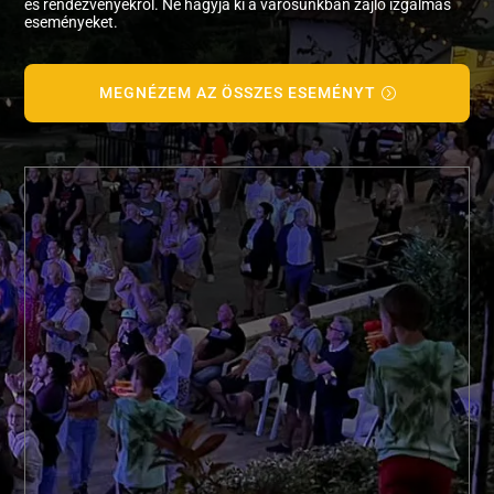
és rendezvényekről. Ne hagyja ki a városunkban zajló izgalmas
eseményeket.
MEGNÉZEM AZ ÖSSZES ESEMÉNYT