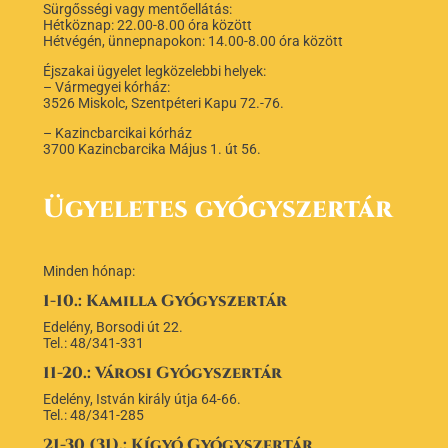
Sürgősségi vagy mentőellátás:
Hétköznap: 22.00-8.00 óra között
Hétvégén, ünnepnapokon: 14.00-8.00 óra között
Éjszakai ügyelet legközelebbi helyek:
– Vármegyei kórház:
3526 Miskolc, Szentpéteri Kapu 72.-76.
– Kazincbarcikai kórház
3700 Kazincbarcika Május 1. út 56.
Ügyeletes gyógyszertár
Minden hónap:
1-10.: Kamilla Gyógyszertár
Edelény, Borsodi út 22.
Tel.: 48/341-331
11-20.: Városi Gyógyszertár
Edelény, István király útja 64-66.
Tel.: 48/341-285
21-30 (31).: Kígyó Gyógyszertár