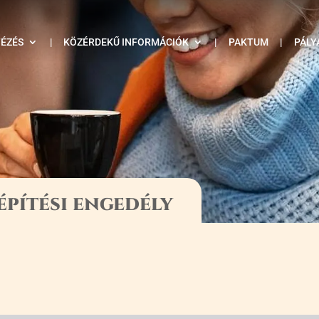
TÉZÉS
|
KÖZÉRDEKŰ INFORMÁCIÓK
|
PAKTUM
|
PÁLY
építési engedély