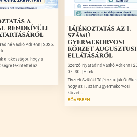
oztatás a
al rendkívüli
Tájékoztatás az 1.
atartásáról
számú
gyermekorvosi
rádiné Vaskó Adrienn
|
2026.
körzet augusztusi
ek
ellátásáról
uk a lakosságot, hogy a
Szerző:
Nyárádiné Vaskó Adrienn
|
2
őségre tekintettel az
07. 30.
|
Hírek
N
Tisztelt Szülők! Tájékoztatjuk Önöket
hogy az 1. számú gyermekorvosi
körzet...
BŐVEBBEN