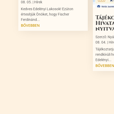
08. 05.
|
Hírek
Kedves Edelényi Lakosok! Ezúton
értesítjük Önöket, hogy Fischer
Tájék
Ferdinánd...
Hivat
BŐVEBBEN
nyitv
Szerző:
Nyá
08. 04.
|
Hír
Tájékoztatj
rendkívüli h
Edelényi...
BŐVEBBE