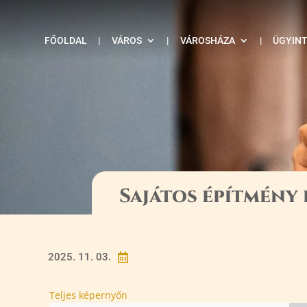
FŐOLDAL
|
VÁROS
|
VÁROSHÁZA
|
ÜGYIN
Sajátos építmény 
2025. 11. 03.

Teljes képernyőn