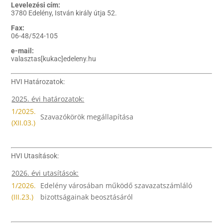
Levelezési cím:
3780 Edelény, István király útja 52.
Fax:
06-48/524-105
e-mail:
valasztas[kukac]edeleny.hu
HVI Határozatok:
2025. évi határozatok:
1/2025.
Szavazókörök megállapítása
(XII.03.)
HVI Utasítások:
2026. évi utasítások:
1/2026.
Edelény városában működő szavazatszámláló
(III.23.)
bizottságainak beosztásáról