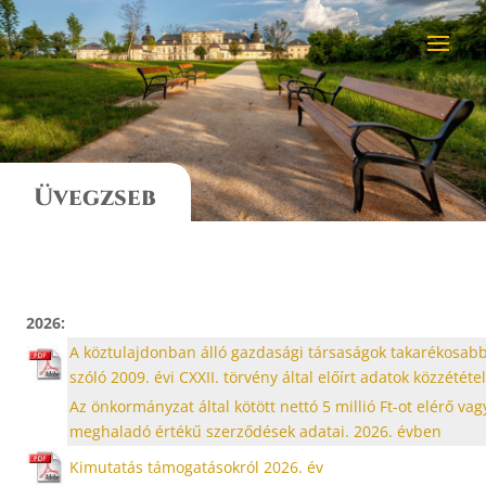
Üvegzseb
2026:
A köztulajdonban álló gazdasági társaságok takarékosa
szóló 2009. évi CXXII. törvény által előírt adatok közzététe
Az önkormányzat által kötött nettó 5 millió Ft-ot elérő vag
meghaladó értékű szerződések adatai. 2026. évben
Kimutatás támogatásokról 2026. év