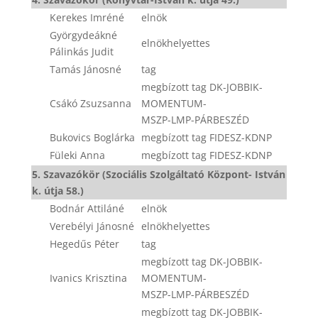
Kerekes Imréné
elnök
Györgydeákné
elnökhelyettes
Pálinkás Judit
Tamás Jánosné
tag
megbízott tag DK-JOBBIK-
Csákó Zsuzsanna
MOMENTUM-
MSZP-LMP-PÁRBESZÉD
Bukovics Boglárka
megbízott tag FIDESZ-KDNP
Füleki Anna
megbízott tag FIDESZ-KDNP
5. Szavazókör (Szociális Szolgáltató Központ- István
k. útja 58.)
Bodnár Attiláné
elnök
Verebélyi Jánosné
elnökhelyettes
Hegedűs Péter
tag
megbízott tag DK-JOBBIK-
Ivanics Krisztina
MOMENTUM-
MSZP-LMP-PÁRBESZÉD
megbízott tag DK-JOBBIK-