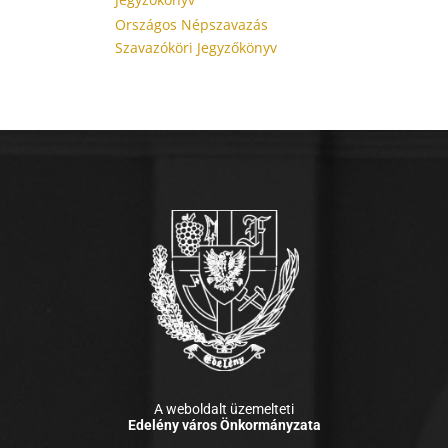
Országos Népszavazás
Szavazóköri Jegyzőkönyv
A weboldalt üzemelteti
Edelény város Önkormányzata