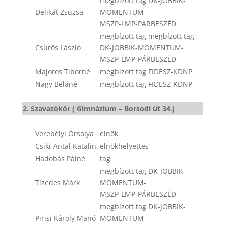
megbízott tag DK-JOBBIK-
Delikát Zsuzsa
MOMENTUM-
MSZP-LMP-PÁRBESZÉD
megbízott tag megbízott tag
Csürös László
DK-JOBBIK-MOMENTUM-
MSZP-LMP-PÁRBESZÉD
Majoros Tiborné
megbízott tag FIDESZ-KDNP
Nagy Béláné
megbízott tag FIDESZ-KDNP
2. Szavazókör ( Gimnázium – Borsodi út 34.)
Verebélyi Orsolya
elnök
Csiki-Antal Katalin
elnökhelyettes
Hadobás Pálné
tag
megbízott tag DK-JOBBIK-
Tizedes Márk
MOMENTUM-
MSZP-LMP-PÁRBESZÉD
megbízott tag DK-JOBBIK-
Pirisi Károly Manó
MOMENTUM-