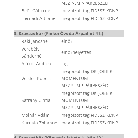
MSZP-LMP-PÁRBESZÉD
Beőr Gáborné
megbízott tag FIDESZ-KDNP
Hernádi Attiláné
megbízott tag FIDESZ-KDNP
3. Szavazókör (Finkei Óvoda-Árpád út 41.)
Ráki Jánosné
elnök
Verebélyi
elnökhelyettes
Sándorné
Alföldi Andrea
tag
megbízott tag DK-JOBBIK-
Verdes Róbert
MOMENTUM-
MSZP-LMP-PÁRBESZÉD
megbízott tag DK-JOBBIK-
Sáfrány Cintia
MOMENTUM-
MSZP-LMP-PÁRBESZÉD
Molnár Ádám
megbízott tag FIDESZ-KDNP
Kurusta Zoltánné
megbízott tag FIDESZ-KDNP
4. Szavazókör (Könyvtár-István k. útja 49.)