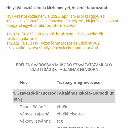
Helyi Választási Iroda közleményei, Vezető Határozatai:
HVI Vezetői közlemény a 2022. április 3-ai országgyűlési
képviselő választás és népszavazás helyéről, idejéről, a szavazás
módjáról egyéb általános információkról
1/2021. (X.27.) HVI Vezetői határozat – Szavazókörök
felülvizsgálatáról
1/2022. (I.18.) HVI Vezetői határozat az Edelény 002.
szavazókör szavazóhelyiségének címmódosításáról
EDELÉNY VÁROSBAN MŰKÖDŐ SZAVAZATSZÁMLÁLÓ
BIZOTTSÁGOK TAGJAINAK NÉVSORA
Név
Tisztség megnevezése
1. Szavazókör (Borsodi Általános Iskola- Borsodi út
150.)
Toboz Béláné
elnök
Vámosi Lajosné
elnökhelyettes
Vékony Istvánné
tag