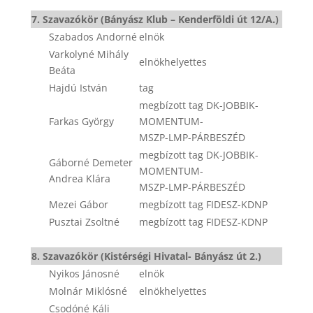
7. Szavazókör (Bányász Klub – Kenderföldi út 12/A.)
Szabados Andorné
elnök
Varkolyné Mihály
elnökhelyettes
Beáta
Hajdú István
tag
megbízott tag DK-JOBBIK-
Farkas György
MOMENTUM-
MSZP-LMP-PÁRBESZÉD
megbízott tag DK-JOBBIK-
Gáborné Demeter
MOMENTUM-
Andrea Klára
MSZP-LMP-PÁRBESZÉD
Mezei Gábor
megbízott tag FIDESZ-KDNP
Pusztai Zsoltné
megbízott tag FIDESZ-KDNP
8. Szavazókör (Kistérségi Hivatal- Bányász út 2.)
Nyikos Jánosné
elnök
Molnár Miklósné
elnökhelyettes
Csodóné Káli