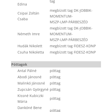
tag
Edina
megbízott tag DK-JOBBIK-
Csipai Zoltán
MOMENTUM-
Csaba
MSZP-LMP-PÁRBESZÉD
megbízott tag DK-JOBBIK-
Németh Imre
MOMENTUM-
MSZP-LMP-PÁRBESZÉD
Hudák Nikolett
megbízott tag FIDESZ-KDNP
Csuha Nikoletta
megbízott tag FIDESZ-KDNP
Póttagok
Antal Pálné
póttag
Abodi Jánosné
póttag
Malinkó Jánosné
póttag
Zupcsán Györgyné
póttag
Kissné Kubiczki
póttag
Mária
Dankóné Bene
póttag