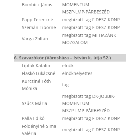
Bombicz János
MOMENTUM-
MSZP-LMP-PÁRBESZÉD
Papp Ferencné
megbízott tag FIDESZ-KDNP
Szemán Tiborné
megbízott tag FIDESZ-KDNP
megbízott tag MI HAZÁNK
Varga Zoltán
MOZGALOM
6. Szavazókör (Városháza – István k. útja 52.)
Lipták Katalin
elnök
Flaskó Lukácsné
elnökhelyettes
Kurcziné Tóth
tag
Mónika
megbízott tag DK-JOBBIK-
Szűcs Mária
MOMENTUM-
MSZP-LMP-PÁRBESZÉD
Palla Ildikó
megbízott tag FIDESZ-KDNP
Földényiné Sima
megbízott tag FIDESZ-KDNP
Valéria