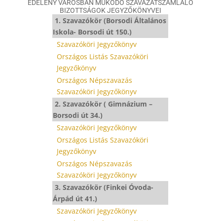
EDELÉNY VÁROSBAN MŰKÖDŐ SZAVAZATSZÁMLÁLÓ
BIZOTTSÁGOK JEGYZŐKÖNYVEI
1. Szavazókör (Borsodi Általános
Iskola- Borsodi út 150.)
Szavazóköri Jegyzőkönyv
Országos Listás Szavazóköri
Jegyzőkönyv
Országos Népszavazás
Szavazóköri Jegyzőkönyv
2. Szavazókör ( Gimnázium –
Borsodi út 34.)
Szavazóköri Jegyzőkönyv
Országos Listás Szavazóköri
Jegyzőkönyv
Országos Népszavazás
Szavazóköri Jegyzőkönyv
3. Szavazókör (Finkei Óvoda-
Árpád út 41.)
Szavazóköri Jegyzőkönyv