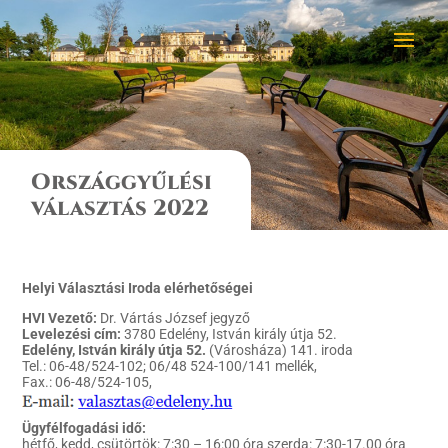
Országgyűlési
választás 2022
Helyi Választási Iroda elérhetőségei
HVI Vezető:
Dr. Vártás József jegyző
Levelezési cím:
3780 Edelény, István király útja 52.
Edelény, István király útja 52.
(Városháza) 141. iroda
Tel.: 06-48/524-102; 06/48 524-100/141 mellék,
Fax.: 06-48/524-105,
Ügyfélfogadási idő:
hétfő, kedd, csütörtök: 7:30 – 16:00 óra szerda: 7:30-17.00 óra