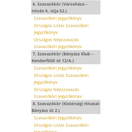
6. Szavazókör (Városháza –
István k. útja 52.)
Szavazóköri Jegyzőkönyv
Országos Listás Szavazóköri
Jegyzőkönyv
Országos Népszavazás
Szavazóköri Jegyzőkönyv
7. Szavazókör (Bányász Klub –
Kenderföldi út 12/A.)
Szavazóköri Jegyzőkönyv
Országos Listás Szavazóköri
Jegyzőkönyv
Országos Népszavazás
Szavazóköri Jegyzőkönyv
8. Szavazókör (Kistérségi Hivatal-
Bányász út 2.)
Szavazóköri Jegyzőkönyv
Országos Listás Szavazóköri
Jegyzőkönyv