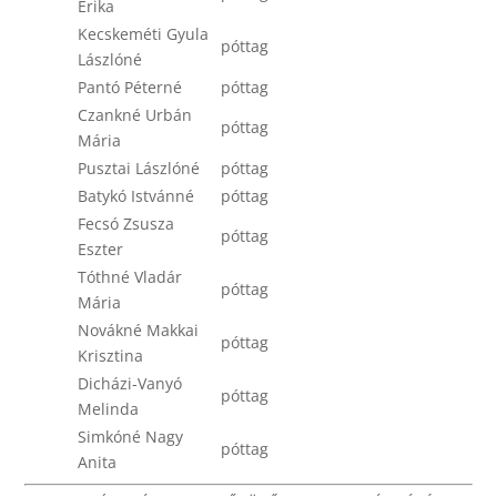
Erika
Kecskeméti Gyula
póttag
Lászlóné
Pantó Péterné
póttag
Czankné Urbán
póttag
Mária
Pusztai Lászlóné
póttag
Batykó Istvánné
póttag
Fecsó Zsusza
póttag
Eszter
Tóthné Vladár
póttag
Mária
Novákné Makkai
póttag
Krisztina
Dicházi-Vanyó
póttag
Melinda
Simkóné Nagy
póttag
Anita