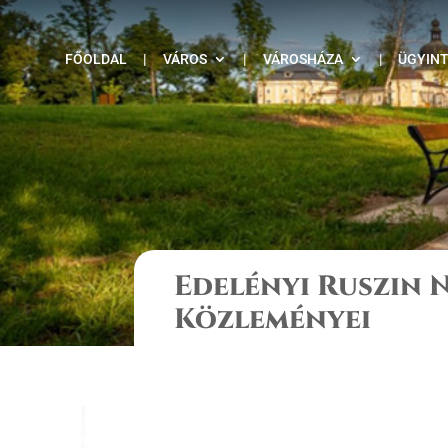
FŐOLDAL
|
VÁROS
|
VÁROSHÁZA
|
ÜGYIN
Edelényi Ruszin
Közleményei