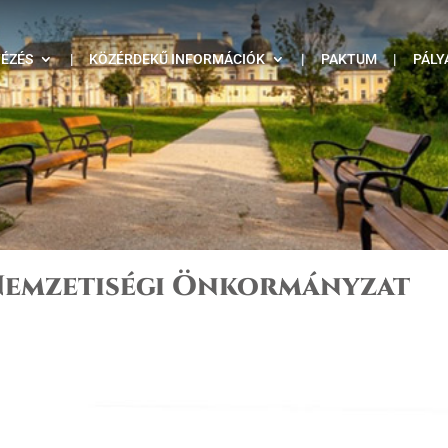
TÉZÉS
|
KÖZÉRDEKŰ INFORMÁCIÓK
|
PAKTUM
|
PÁLY
 Nemzetiségi Önkormányzat