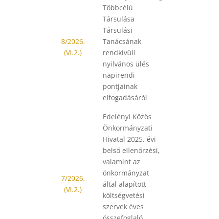
Többcélú
Társulása
Társulási
8/2026.
Tanácsának
(VI.2.)
rendkívüli
nyilvános ülés
napirendi
pontjainak
elfogadásáról
Edelényi Közös
Önkormányzati
Hivatal 2025. évi
belső ellenőrzési,
valamint az
önkormányzat
7/2026.
által alapított
(VI.2.)
költségvetési
szervek éves
összefoglaló