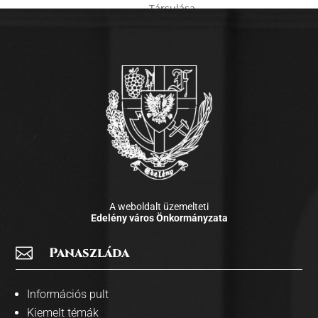
Társulása
Társulási
4/2026.
Tanácsának
(VI.2.)
rendkívüli
nyilvános ülés
napirendi
pontjainak
elfogadásáról
Edelényi Kistérség
Többcélú
3/2026.
Társulásának
(III.18.)
2026. évi
A weboldalt üzemelteti
közbeszerzési
Edelény város Önkormányzata
tervéről

Panaszláda
Edelényi Kistérség
Többcélú
Társulása saját
Információs pult
bevételeinek és
Kiemelt témák