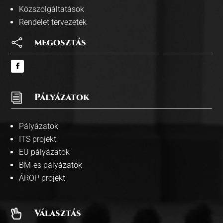
2/2026.
adósságot
Közszolgáltatások
(III.18.)
keletkeztető
Rendelet tervezetek
ügyleteiből eredő
fizetési

megosztás
kötelezettségeinek
megállapításáról
Edelényi Kistérség
Többcélú
i
Pályázatok
1/2026.
Társulása 2026.
(III.18.)
évi
Pályázatok
költségvetésének
elfogadásáról
ITS projekt
EU pályázatok
BM-es pályázatok
ÁROP projekt
Választás
