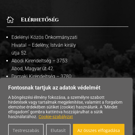

Elérhetőség
Edelényi Közös Önkormányzati
Hivatal – Edelény, István király
útja 52.
Abodi Kirendeltség – 3753
Abod, Magyar út 42.
Damaki Kirendeltség – 3780
Damak, Szabadság út 35.
Fontosnak tartjuk az adatok védelmét
A böngészési élmény fokozása, a személyre szabott
hirdetések vagy tartalmak megjelenítése, valamint a forgalom
elemzése érdekében sütiket (cookie) használunk. A "Mindet
elfogadom" gombra kattintva hozzájárulhat a sütik
Copyright © 2026 Edelény Város Önkormányzata. |
használatához.
Cookie-szabályzat
Adatvédelmi tájékoztató
| Süti szabályzat |
Testreszabás
Elutasít
Az összes elfogadása