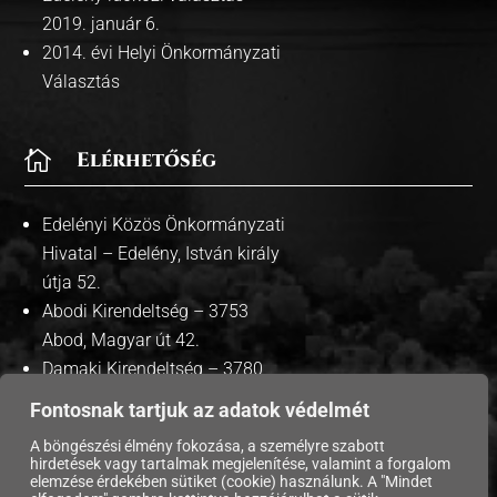
2019. január 6.
2014. évi Helyi Önkormányzati
Választás

Elérhetőség
Edelényi Közös Önkormányzati
Hivatal – Edelény, István király
útja 52.
Abodi Kirendeltség – 3753
Abod, Magyar út 42.
Damaki Kirendeltség – 3780
Damak, Szabadság út 35.
Fontosnak tartjuk az adatok védelmét
A böngészési élmény fokozása, a személyre szabott
hirdetések vagy tartalmak megjelenítése, valamint a forgalom
elemzése érdekében sütiket (cookie) használunk. A "Mindet