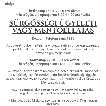
Idelye:
– hétköznap 16.00-22.00 óra között
– hétvégén, ünnepnapokon 8.00-14.00 óra között
SÜRGŐSSÉGI ÜGYELETI
VAGY MENTŐELLÁTÁS
Központi telefonszám: 1830
Az ügyeleti időben hirtelen jelentkező, illetve súlyos egészségügyi
problémák esetére nyújt magas szakmai színvonalú és
biztonságos megoldást:
– hétköznap 22.00-8.00 óra között
– hétvégén, ünnepnapokon 14.00-8.00 óra között
A központi telefonszám hívásával a beteg szakszerű tanácsot
kap, szükség esetén tartózkodási helyére sürgősségi ügyeleti
autót, vagy életveszély esetén azonnali mentőt küld az Országos
Mentőszolgálat.
Azok számára, akik személyesen keresnék fel az éjszakai
ügyeletet, a legközelebbi helyek a következők:
• Miskolc: 3526 Miskolc, Szentpéteri kapu 72-76. (Vármegyei
Kórház)