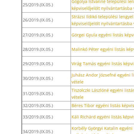
Gogolya Istvánné települési le
25/2019.(IX.05.)
képviselőjelölt nyilvántartásba 
Strázsi Ildikó települési lengy
26/2019.(IX.05.)
képviselőjelölt nyilvántartásba 
27/2019.(IX.05.)
Görgei Gyula egyéni listás képvi
28/2019.(IX.05.)
Malinkó Péter egyéni listás képv
29/2019.(IX.05.)
Virág Tamás egyéni listás képvi
Juhász Andor Józsefné egyéni li
30/2019.(IX.05.)
vétele
Tiszolczki Lászlóné egyéni listá
31/2019.(IX.05.)
vétele
32/2019.(IX.05.)
Béres Tibor egyéni listás képvis
33/2019.(IX.05.)
Káli Richárd egyéni listás képvi
Korbély Györgyi Katalin egyéni l
34/2019.(IX.05.)