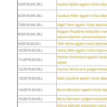
5/2019.(VIII.30.)
Gajdos Győző egyéni listás képv
6/2019.(VIII.30.)
Fazekas Péter egyéni listás képv
7/2019.(VIII.30.)
Vágó Tibor egyéni listás képvise
Magyar Árpádné települési ro
8/2019.(VIII.30.)
képviselőjelölt nyilvántartásba 
9/2019.(IX.03.)
Tóth Attila egyéni listás képvis
10/2019.(IX.03.)
Vattay Béla egyéni listás képvis
Fischer Ferdinánd egyéni listás
11/2019.(IX.03.)
vétele
12/2019.(IX.03.)
Fischer Ferdinánd polgármester
13/2019.(IX.03.)
Bakó Gyuláné egyéni listás képv
14/2019.(IX.03.)
Borza Bertalan egyéni listás kép
15/2019.(IX.03.)
Borza Bertalan polgármesterjel
Kónya Kálmán települési roma