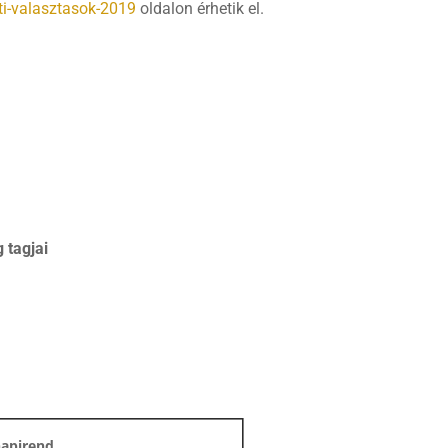
i-valasztasok-2019
oldalon érhetik el.
 tagjai
napirend