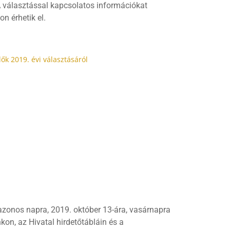
 A választással kapcsolatos információkat
on érhetik el.
ők 2019. évi választásáról
azonos napra, 2019. október 13-ára, vasárnapra
on, az Hivatal hirdetőtábláin és a