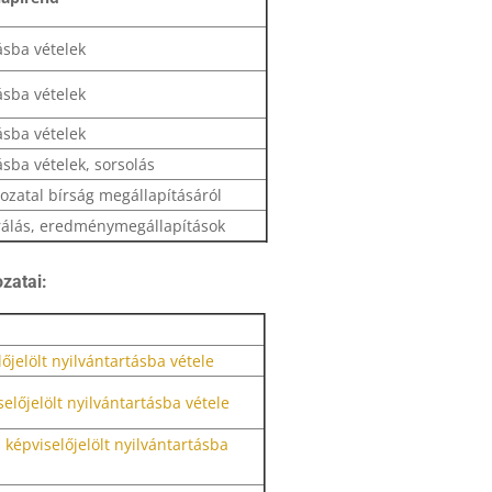
ásba vételek
ásba vételek
ásba vételek
ásba vételek, sorsolás
ozatal bírság megállapításáról
írálás, eredménymegállapítások
zatai:
lőjelölt nyilvántartásba vétele
selőjelölt nyilvántartásba vétele
 képviselőjelölt nyilvántartásba