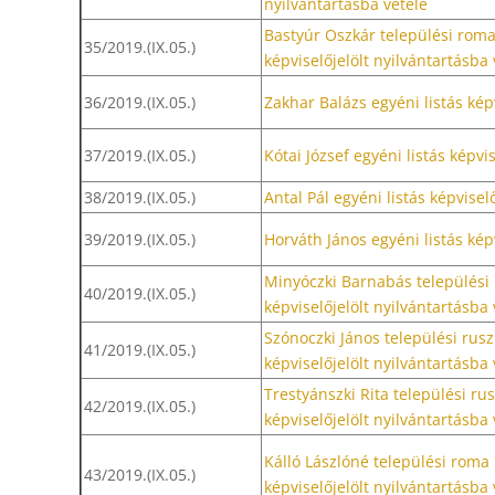
nyilvántartásba vétele
Bastyúr Oszkár települési rom
35/2019.(IX.05.)
képviselőjelölt nyilvántartásba 
36/2019.(IX.05.)
Zakhar Balázs egyéni listás képv
37/2019.(IX.05.)
Kótai József egyéni listás képvi
38/2019.(IX.05.)
Antal Pál egyéni listás képvisel
39/2019.(IX.05.)
Horváth János egyéni listás képv
Minyóczki Barnabás települési
40/2019.(IX.05.)
képviselőjelölt nyilvántartásba 
Szónoczki János települési rus
41/2019.(IX.05.)
képviselőjelölt nyilvántartásba 
Trestyánszki Rita települési r
42/2019.(IX.05.)
képviselőjelölt nyilvántartásba 
Kálló Lászlóné települési rom
43/2019.(IX.05.)
képviselőjelölt nyilvántartásba