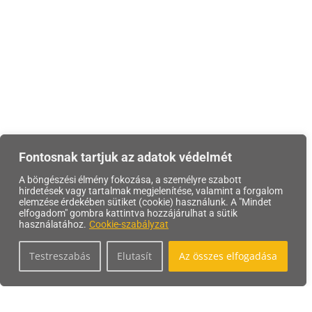
Fontosnak tartjuk az adatok védelmét
A böngészési élmény fokozása, a személyre szabott
hirdetések vagy tartalmak megjelenítése, valamint a forgalom
elemzése érdekében sütiket (cookie) használunk. A "Mindet
elfogadom" gombra kattintva hozzájárulhat a sütik
használatához.
Cookie-szabályzat
Testreszabás
Elutasít
Az összes elfogadása