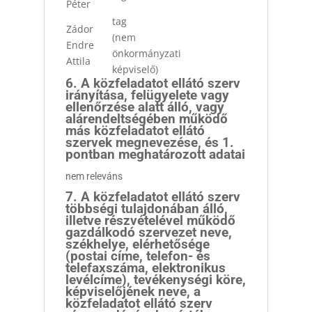
Péter
tag
Zádor
(nem
Endre
önkormányzati
Attila
képviselő)
6. A közfeladatot ellátó szerv
irányítása, felügyelete vagy
ellenőrzése alatt álló, vagy
alárendeltségében működő
más közfeladatot ellátó
szervek megnevezése, és 1.
pontban meghatározott adatai
nem releváns
7. A közfeladatot ellátó szerv
többségi tulajdonában álló,
illetve részvételével működő
gazdálkodó szervezet neve,
székhelye, elérhetősége
(postai címe, telefon- és
telefaxszáma, elektronikus
levélcíme), tevékenységi köre,
képviselőjének neve, a
közfeladatot ellátó szerv