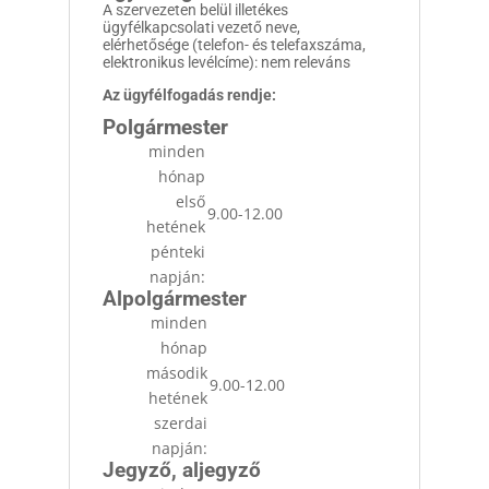
A szervezeten belül illetékes
ügyfélkapcsolati vezető neve,
elérhetősége (telefon- és telefaxszáma,
elektronikus levélcíme): nem releváns
Az ügyfélfogadás rendje:
Polgármester
minden
hónap
első
9.00-12.00
hetének
pénteki
napján:
Alpolgármester
minden
hónap
második
9.00-12.00
hetének
szerdai
napján:
Jegyző, aljegyző