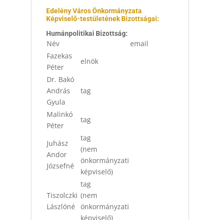
Edelény Város Önkormányzata
Képviselő-testületének Bizottságai:
Humánpolitikai Bizottság
:
Név
email
Fazekas
elnök
Péter
Dr. Bakó
András
tag
Gyula
Malinkó
tag
Péter
tag
Juhász
(nem
Andor
önkormányzati
Józsefné
képviselő)
tag
Tiszolczki
(nem
Lászlóné
önkormányzati
képviselő)