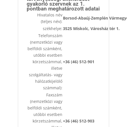
gyakorló szervnek az 1.
pontban meghatározott adatai
Hivatalos név
Borsod-Abaúj-Zemplén Vármegye
(teljes név):
székhelye:
3525 Miskolc, Városház tér 1.
Telefonszám
(nemzetközi vagy
belföldi számként,
utóbbi esetben
körzetszámmal,
+36 (46) 512-901
illetve
szolgáltatás- vagy
hálózatkijelölő
számmal):
Faxszám
(nemzetközi vagy
belföldi számként,
utóbbi esetben
körzetszámmal,
+36 (46) 512-903