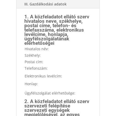
III. Gazdálkodási adatok
1. A közfeladatot ellátó szerv
hivatalos neve, székhelye,
postai címe, telefon- és
telefaxszáma, elektronikus
levélcíme, honlapja,
ügyfélszolgálatának
elérhetőségei
Hivatalos név:
Székhely:
Postai cím:
Telefonszám:
Elektronikus levélcím:
Honlap:
Ügyfélszolgálat elérhetősége:
2. A közfeladatot ellátó szerv
szervezeti felépítése
szervezeti egységek
megjelölésével, az egyes