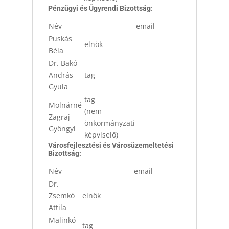
Pénzügyi és Ügyrendi Bizottság
:
Név
email
Puskás
elnök
Béla
Dr. Bakó
András
tag
Gyula
tag
Molnárné
(nem
Zagraj
önkormányzati
Gyöngyi
képviselő)
Városfejlesztési és Városüzemeltetési
Bizottság
:
Név
email
Dr.
Zsemkó
elnök
Attila
Malinkó
tag