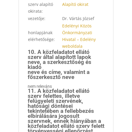
szerv alapító
Alapító okirat
okirata:
vezetője:
Dr. Vártás József
Edelényi Közös
honlapjának
Önkormányzati
elérhetősége:
Hivatal – Edelény
weboldala
10. A közfeladatot ellátó
szerv által alapított lapok
neve, a szerkesztőség és
kiadó
neve és címe, valamint a
főszerkesztő neve
nem releváns
11. A közfeladatot ellátó
szerv felettes, illetve
felügyeleti szervének,
hatósági döntései
tekintetében a fellebbezés
elbírálására jogosult
szervnek, ennek hiányában a
közfeladatot ellátó szerv felett
törvényességi ellenőrzést