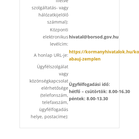
illetve
szolgáltatás- vagy
hálózatkijelölő
számmal):
Központi
elektronikus
hivatal@borsod.gov.hu
levélcím:
https://kormanyhivatalok.hu/k
A honlap URL-je:
abauj-zemplen
Ügyfélszolgálat
vagy
közönségkapcsolat
Ügyfélfogadási idő:
elérhetősége
hétfő – csütörtök: 8.00-16.30
(telefonszám,
péntek: 8.00-13.30
telefaxszám,
ügyfélfogadás
helye, postacíme):