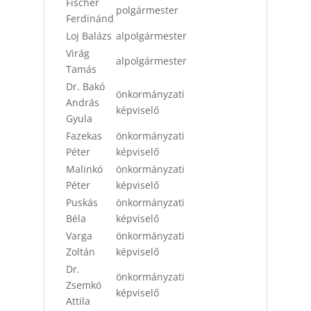
Fischer
polgármester
Ferdinánd
Loj Balázs
alpolgármester
Virág
alpolgármester
Tamás
Dr. Bakó
önkormányzati
András
képviselő
Gyula
Fazekas
önkormányzati
Péter
képviselő
Malinkó
önkormányzati
Péter
képviselő
Puskás
önkormányzati
Béla
képviselő
Varga
önkormányzati
Zoltán
képviselő
Dr.
önkormányzati
Zsemkó
képviselő
Attila