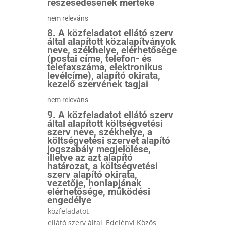
részesedésének mértéke
nem releváns
8. A közfeladatot ellátó szerv
által alapított közalapítványok
neve, székhelye, elérhetősége
(postai címe, telefon- és
telefaxszáma, elektronikus
levélcíme), alapító okirata,
kezelő szervének tagjai
nem releváns
9. A közfeladatot ellátó szerv
által alapított költségvetési
szerv neve, székhelye, a
költségvetési szervet alapító
jogszabály megjelölése,
illetve az azt alapító
határozat, a költségvetési
szerv alapító okirata,
vezetője, honlapjának
elérhetősége, működési
engedélye
közfeladatot
ellátó szerv által
Edelényi Közös