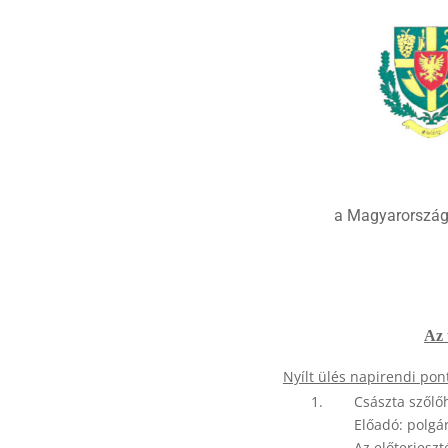
a Magyarország 
Az 
Nyílt ülés napirendi pont
1.
Császta szőlőh
Előadó: polgá
Az előterjeszt