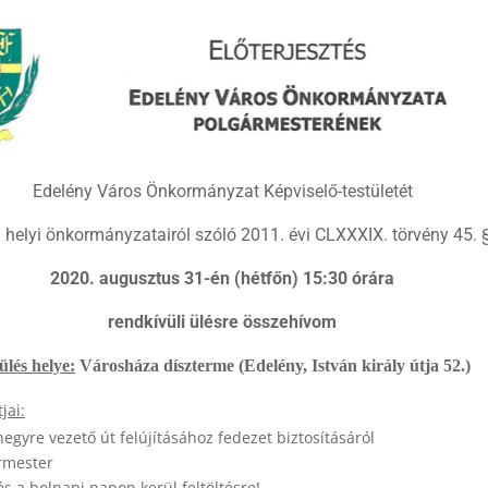
Edelény Város Önkormányzat Képviselő-testületét
helyi önkormányzatairól szóló 2011. évi CLXXXIX. törvény 45. 
2020. augusztus 31-én (hétfőn) 15:30 órára
rendkívüli ülésre összehívom
ülés helye:
Városháza díszterme (Edelény, István király útja 52.)
jai:
egyre vezető út felújításához fedezet biztosításáról
rmester
és a holnapi napon kerül feltöltésre!