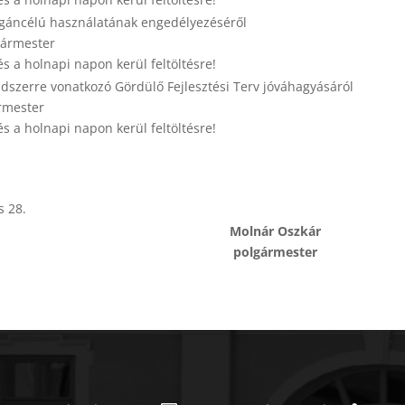
áncélú használatának engedélyezéséről
gármester
és a holnapi napon kerül feltöltésre!
dszerre vonatkozó Gördülő Fejlesztési Terv jóváhagyásáról
rmester
és a holnapi napon kerül feltöltésre!
s 28.
Molnár Oszkár
polgármester