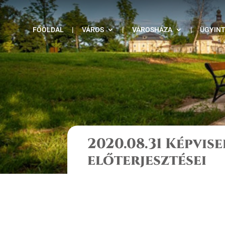
FŐOLDAL
|
VÁROS
|
VÁROSHÁZA
|
ÜGYIN
2020.08.31 Képvis
előterjesztései