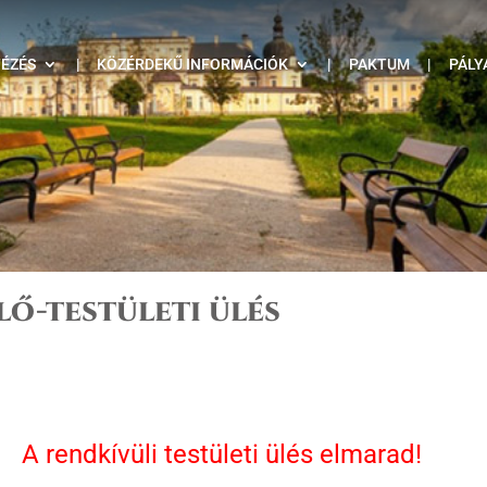
TÉZÉS
|
KÖZÉRDEKŰ INFORMÁCIÓK
|
PAKTUM
|
PÁLY
elő-testületi ülés
A rendkívüli testületi ülés elmarad!