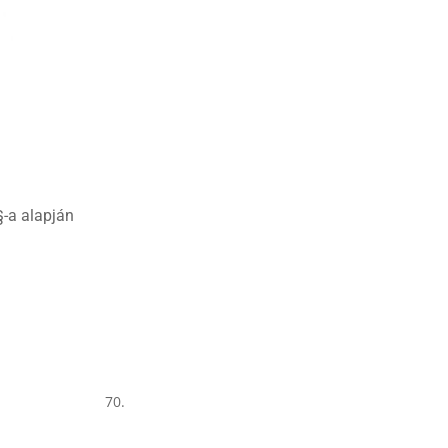
§-a alapján
70.