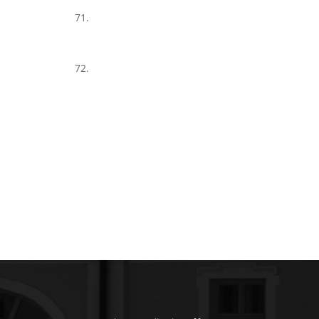
71.
72.