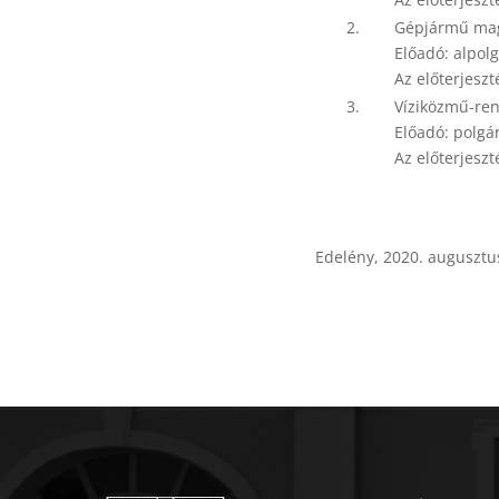
2.
Gépjármű mag
Előadó: alpol
Az előterjeszt
3.
Víziközmű-ren
Előadó: polgá
Az előterjeszt
Edelény, 2020. augusztu