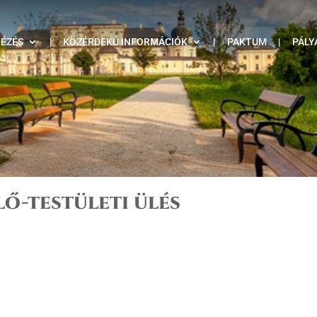
TÉZÉS
|
KÖZÉRDEKŰ INFORMÁCIÓK
|
PAKTUM
|
PÁLY
lő-testületi ülés