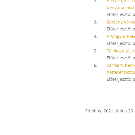
2.
A TOP-1.2.1-1
benyújtásáról
Előterjesztő:
3.
Edelény Város
Előterjesztő:
4.
A Magyar Ráke
Előterjesztő:
5.
Tájékoztatás c
Előterjesztő:
6.
Zártkerti beso
hátterét bizto
Előterjesztő:
Edelény, 2021. július 26.