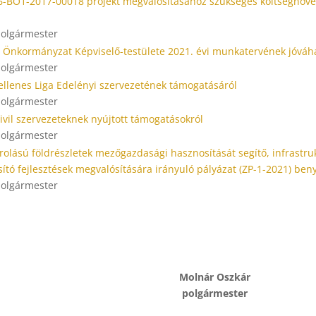
6-BO1-2017-00018 projekt megvalósításához szükséges költségnöv
 polgármester
 Önkormányzat Képviselő-testülete 2021. évi munkatervének jóváh
 polgármester
llenes Liga Edelényi szervezetének támogatásáról
 polgármester
ivil szervezeteknek nyújtott támogatásokról
 polgármester
rolású földrészletek mezőgazdasági hasznosítását segítő, infrastru
sító fejlesztések megvalósítására irányuló pályázat (ZP-1-2021) ben
 polgármester
Molnár Oszkár
polgármester