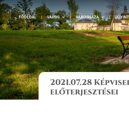
FŐOLDAL
|
VÁROS
|
VÁROSHÁZA
|
ÜGYIN
2021.07.28 Képvise
előterjesztései