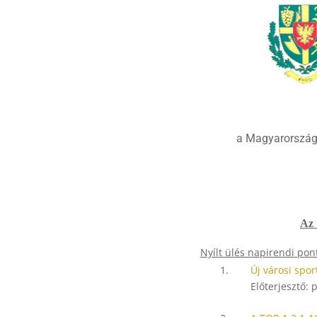
a Magyarország 
Az 
Nyílt ülés napirendi pont
1.
Új városi spo
Előterjesztő: