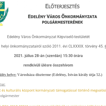
Edelény Város Önkormányzat Képviselő-testületét
helyi önkormányzatairól szóló 2011. évi CLXXXIX. törvény 45. 
2021. július 28-án (szerdán) 15:30 órára
rendkívüli ülésre összehívom
ülés helye:
Városháza díszterme (Edelény, István király útja 52.)
jai:
rt és kulturális központ kormányzati támogatással történő megvalósí
 polgármester