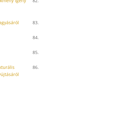
ekmény igény
82.
agyásáról
83.
84.
85.
kturális
86.
yújtásáról