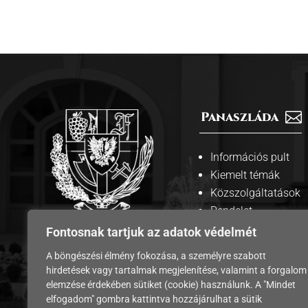
Panaszláda

Információs pult
Kiemelt témák
Közszolgáltatások
Rendelet
tervezetek
Fontosnak tartjuk az adatok védelmét
A weboldalt
megosztás

A böngészési élmény fokozása, a személyre szabott
üzemelteti
hirdetések vagy tartalmak megjelenítése, valamint a forgalom
Edelény város
elemzése érdekében sütiket (cookie) használunk. A "Mindet
Önkormányzata
elfogadom" gombra kattintva hozzájárulhat a sütik