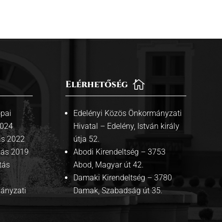
Elérhetőség

pai
Edelényi Közös Önkormányzati
2024
Hivatal – Edelény, István király
ás 2022
útja 52.
tás 2019
Abodi Kirendeltség – 3753
tás
Abod, Magyar út 42.
Damaki Kirendeltség – 3780
mányzati
Damak, Szabadság út 35.