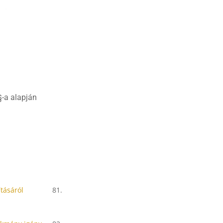
§-a alapján
tásáról
81.