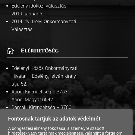
Edelény időközi választás
2019. január 6.
2014. évi Helyi Önkormányzati
Választás

Elérhetőség
Edelényi Közös Önkormányzati
Hivatal – Edelény, István király
útja 52.
Abodi Kirendeltség – 3753
Abod, Magyar út 42.
Damaki Kirendeltség – 3780
Damak, Szabadság út 35.
Fontosnak tartjuk az adatok védelmét
A böngészési élmény fokozása, a személyre szabott
hirdetések vagy tartalmak megjelenítése, valamint a forgalom