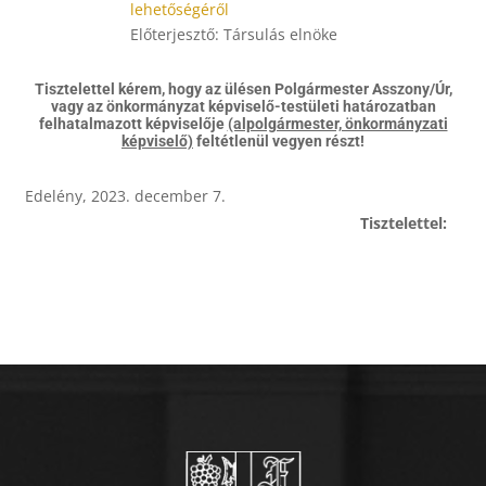
lehetőségéről
Előterjesztő: Társulás elnöke
Tisztelettel kérem, hogy az ülésen Polgármester Asszony/Úr,
vagy az önkormányzat képviselő-testületi határozatban
felhatalmazott képviselője
(alpolgármester, önkormányzati
képviselő)
feltétlenül vegyen részt!
Edelény, 2023. december 7.
Tisztelettel: