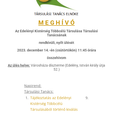
M E G H Í V Ó
Az Edelényi Kistérség Többcélú Társulása Társulási
Tanácsának
rendkívüli, nyílt ülését
2023. december 14.-én (csütörtökön) 11:45 órára
összehívom
Az ülés helye:
Városháza díszterme (Edelény, István király útja
52.)
Napirend:
Társulási Tanács
:
1.
Tájékoztatás az Edelényi
9.
Kistérség Többcélú
Társulásából történő kiválás