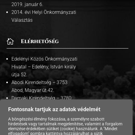
2019. január 6.
2014. évi Helyi Önkormányzati
Választás

Elérhetőség
Edelényi Közös Önkormányzati
Hivatal – Edelény, István király
útja 52.
Abodi Kirendeltség – 3753
Abod, Magyar út 42.
Damaki Kirendeltség – 3780
Damak, Szabadság út 35.
Fontosnak tartjuk az adatok védelmét
A böngészési élmény fokozása, a személyre szabott
hirdetések vagy tartalmak megjelenítése, valamint a forgalom
elemzése érdekében sütiket (cookie) használunk. A "Mindet
elfogadom" gombra kattintva hozzájárulhat a sütik
Copyright © 2026 Edelény Város Önkormányzata. |