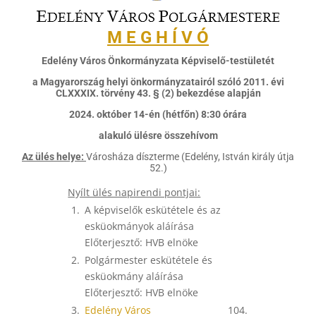
M E G H Í V Ó
Edelény Város Önkormányzata Képviselő-testületét
a Magyarország helyi önkormányzatairól szóló 2011. évi
CLXXXIX. törvény 43. § (2) bekezdése alapján
2024. október 14-én (hétfőn) 8:30 órára
alakuló ülésre összehívom
Az ülés helye:
Városháza díszterme (Edelény, István király útja
52.)
Nyílt ülés napirendi pontjai:
1.
A képviselők eskütétele és az
esküokmányok aláírása
Előterjesztő: HVB elnöke
2.
Polgármester eskütétele és
esküokmány aláírása
Előterjesztő: HVB elnöke
3.
Edelény Város
104.