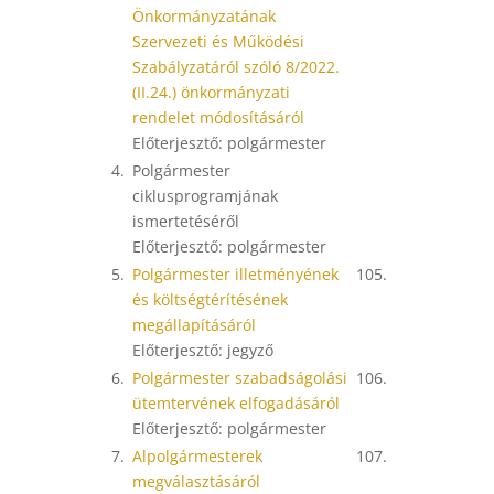
Önkormányzatának
Szervezeti és Működési
Szabályzatáról szóló 8/2022.
(II.24.) önkormányzati
rendelet módosításáról
Előterjesztő: polgármester
4.
Polgármester
ciklusprogramjának
ismertetéséről
Előterjesztő: polgármester
5.
Polgármester illetményének
105.
és költségtérítésének
megállapításáról
Előterjesztő: jegyző
6.
Polgármester szabadságolási
106.
ütemtervének elfogadásáról
Előterjesztő: polgármester
7.
Alpolgármesterek
107.
megválasztásáról