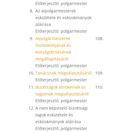
Előterjesztő: polgármester
8.
Az alpolgármesterek
eskütétele és esküokmányok
aláírása
Előterjesztő: polgármester
9.
Alpolgármesterek
108.
tiszteletdíjának és
költségtérítésének
megállapításáról
Előterjesztő: polgármester
10.
Tanácsnok megválasztásáról
109.
Előterjesztő: polgármester
11.
Bizottságok elnökeinek és
110.
tagjainak megválasztásáról
Előterjesztő: polgármester
12.
A nem képviselő bizottsági
tagok eskütétele és
esküokmányok aláírása
Előterjesztő: polgármester