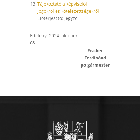
13.
Tájékoztató a képviselői
jogokról és kötelezettségekről
Előterjesztő: jegyző
Edelény, 2024. október
08.
Fischer
Ferdinánd
polgármester