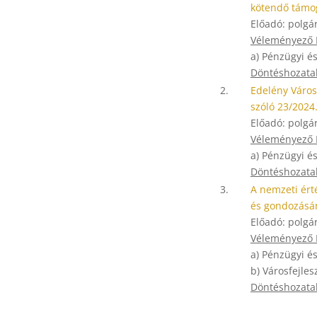
kötendő támo
Előadó: polgá
Véleményező B
a) Pénzügyi é
Döntéshozatal
2.
Edelény Város
szóló 23/2024
Előadó: polgá
Véleményező B
a) Pénzügyi é
Döntéshozatal
3.
A nemzeti ér
és gondozásán
Előadó: polgá
Véleményező B
a) Pénzügyi é
b) Városfejles
Döntéshozatal