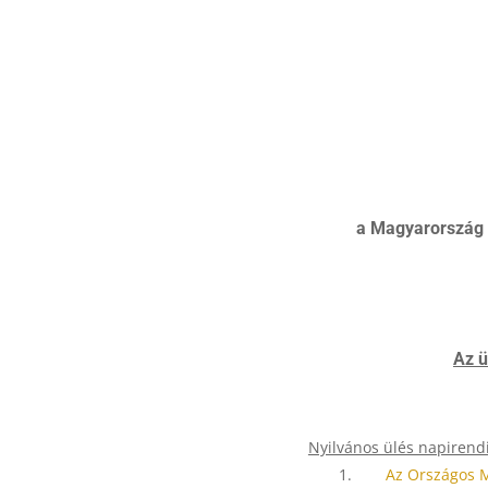
a Magyarország h
Az ü
Nyilvános ülés napirendi
1.
Az Országos 