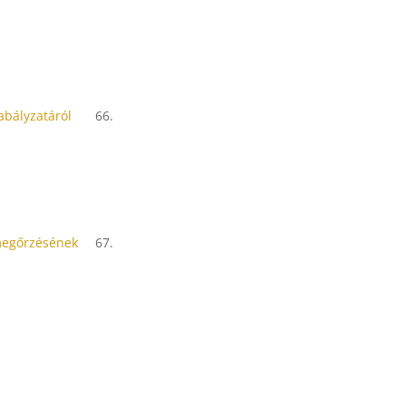
abályzatáról
66.
megőrzésének
67.