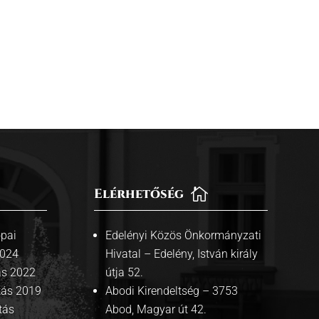
Elérhetőség

pai
Edelényi Közös Önkormányzati
2024
Hivatal – Edelény, István király
ás 2022
útja 52.
tás 2019
Abodi Kirendeltség – 3753
tás
Abod, Magyar út 42.