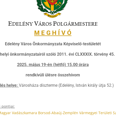
M E G H Í V Ó
Edelény Város Önkormányzata Képviselő-testületét
elyi önkormányzatairól szóló 2011. évi CLXXXIX. törvény 45. 
2025. május 19-én (hétfő) 15.00 órára
rendkívüli ülésre összehívom
lés helye:
Városháza díszterme (Edelény, István király útja 52.)
 pontjai:
Magyar Vadászkamara Borsod-Abaúj-Zemplén Vármegyei Területi Sz