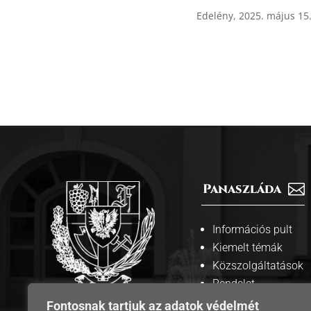
Edelény, 2025. május 15
Panaszláda

Információs pult
Kiemelt témák
Közszolgáltatások
Rendelet
tervezetek
Fontosnak tartjuk az adatok védelmét