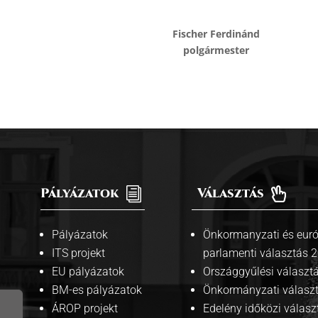
.
Fischer Ferdinánd
polgármester
Pályázatok
i
Választás

Pályázatok
Önkormanyzati és euró
ITS projekt
parlamenti választás 
EU pályázatok
Országgyűlési választ
BM-es pályázatok
Önkormányzati válasz
ÁROP projekt
Edelény időközi válasz