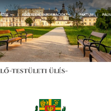
TÉZÉS
|
KÖZÉRDEKŰ INFORMÁCIÓK
|
PAKTUM
|
PÁLY
elő-testületi ülés-