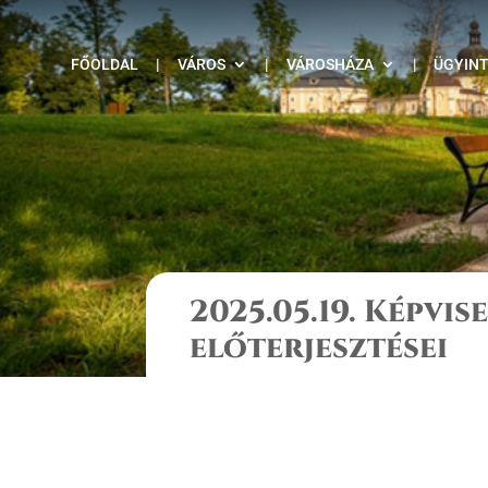
FŐOLDAL
|
VÁROS
|
VÁROSHÁZA
|
ÜGYIN
2025.05.19. Képvis
előterjesztései