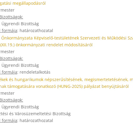
gatási megállapodásról
rmester
izottságok:
s Ügyrendi Bizottság
 formája
: határozathozatal
 Önkormányzata Képviselő-testületének Szervezeti és Működési Sz
.(XII.19.) önkormányzati rendelet módosításáról
rmester
izottságok:
s Ügyrendi Bizottság
 formája
: rendeletalkotás
tékek és hungarikumok népszerűsítésének, megismertetetésének, 
ak támogatására vonatkozó (HUNG-2025) pályázat benyújtásáról
rmester
izottságok:
s Ügyrendi Bizottság
ztési és Városüzemeltetési Bizottság
 formája
: határozathozatal