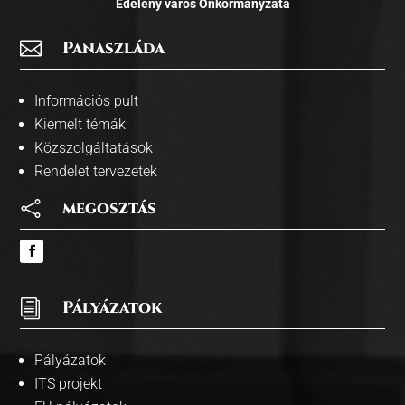
Edelény város Önkormányzata

Panaszláda
Információs pult
Kiemelt témák
Közszolgáltatások
Rendelet tervezetek

megosztás
i
Pályázatok
Pályázatok
ITS projekt