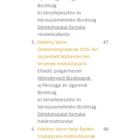
Bizottság
b) Városfejlesztési és
Városüzemeltetési Bizottság
Döntéshozatal formája
:
rendeletalkotás
5.
Edelény Város
87.
Önkormányzatának 2025. évi
összesített közbeszerzési
tervének módosításáról
Előadó: polgármester
Véleményező Bizottságok:
a) Pénzügyi és Ügyrendi
Bizottság
b) Városfejlesztési és
Városüzemeltetési Bizottság
Döntéshozatal formája
:
határozathozatal
6.
Edelény Város Helyi Építési
88.
Szabályzata módosításának