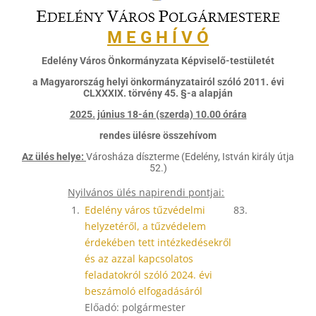
M E G H Í V Ó
Edelény Város Önkormányzata Képviselő-testületét
a Magyarország helyi önkormányzatairól szóló 2011. évi
CLXXXIX. törvény 45. §-a alapján
2025. június 18-án (szerda) 10.00 órára
rendes ülésre összehívom
Az ülés helye:
Városháza díszterme (Edelény, István király útja
52.)
Nyilvános ülés napirendi pontjai:
1.
Edelény város tűzvédelmi
83.
helyzetéről, a tűzvédelem
érdekében tett intézkedésekről
és az azzal kapcsolatos
feladatokról szóló 2024. évi
beszámoló elfogadásáról
Előadó: polgármester