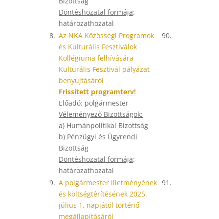
Bizottság
Döntéshozatal formája
:
határozathozatal
8.
Az NKA Közösségi Programok
90.
és Kulturális Fesztiválok
Kollégiuma felhívására
Kulturális Fesztivál pályázat
benyújtásáról
Frissített programterv!
Előadó: polgármester
Véleményező Bizottságok:
a) Humánpolitikai Bizottság
b) Pénzügyi és Ügyrendi
Bizottság
Döntéshozatal formája
:
határozathozatal
9.
A polgármester illetményének
91.
és költségtérítésének 2025.
július 1. napjától történő
megállapításáról