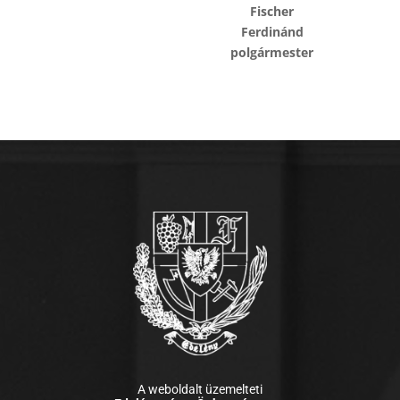
Fischer
Ferdinánd
polgármester
A weboldalt üzemelteti