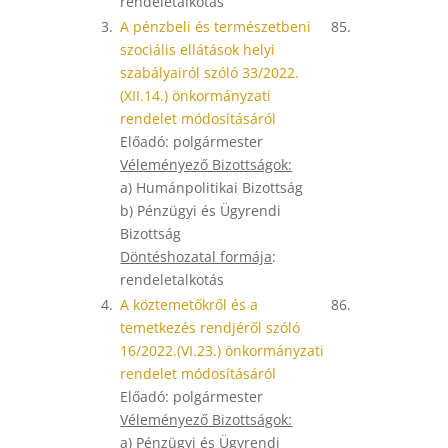
rendeletalkotás
3.
A pénzbeli és természetbeni
85.
szociális ellátások helyi
szabályairól szóló 33/2022.
(XII.14.) önkormányzati
rendelet módosításáról
Előadó: polgármester
Véleményező Bizottságok:
a) Humánpolitikai Bizottság
b) Pénzügyi és Ügyrendi
Bizottság
Döntéshozatal formája
:
rendeletalkotás
4.
A köztemetőkről és a
86.
temetkezés rendjéről szóló
16/2022.(VI.23.) önkormányzati
rendelet módosításáról
Előadó: polgármester
Véleményező Bizottságok:
a) Pénzügyi és Ügyrendi