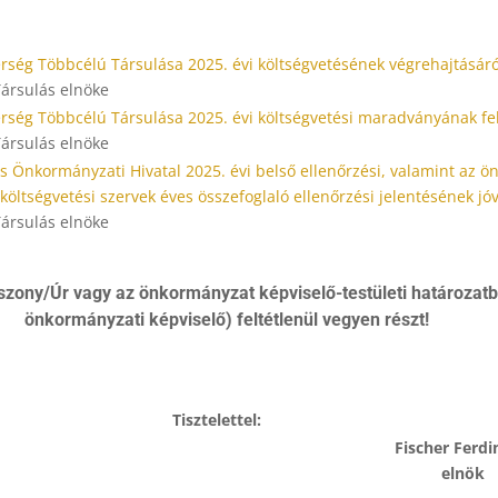
érség Többcélú Társulása 2025. évi költségvetésének végrehajtásáró
Társulás elnöke
érség Többcélú Társulása 2025. évi költségvetési maradványának fe
Társulás elnöke
s Önkormányzati Hivatal 2025. évi belső ellenőrzési, valamint az 
t költségvetési szervek éves összefoglaló ellenőrzési jelentésének j
Társulás elnöke
szony/Úr vagy az önkormányzat képviselő-testületi határozatb
önkormányzati képviselő) feltétlenül vegyen részt!
Tisztelettel:
Fischer Ferd
elnök