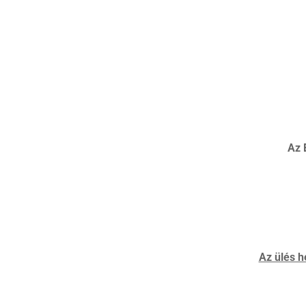
Az 
Az ülés h