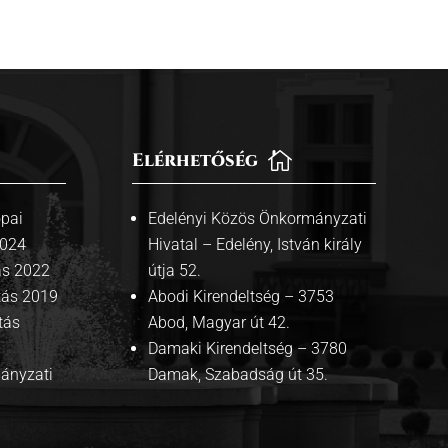
Elérhetőség

pai
Edelényi Közös Önkormányzati
2024
Hivatal – Edelény, István király
ás 2022
útja 52.
tás 2019
Abodi Kirendeltség – 3753
tás
Abod, Magyar út 42.
Damaki Kirendeltség – 3780
mányzati
Damak, Szabadság út 35.