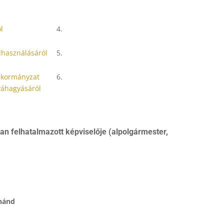
l
4.
lhasználásáról
5.
önkormányzat
6.
óváhagyásáról
an felhatalmazott képviselője (alpolgármester,
inánd