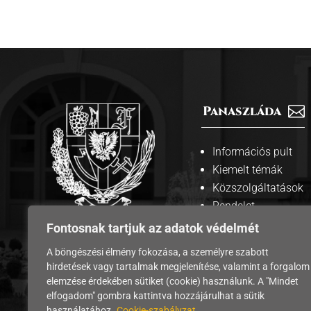
Panaszláda

Információs pult
Kiemelt témák
Közszolgáltatások
Rendelet
tervezetek
Fontosnak tartjuk az adatok védelmét
A weboldalt
megosztás

A böngészési élmény fokozása, a személyre szabott
üzemelteti
hirdetések vagy tartalmak megjelenítése, valamint a forgalom
Edelény város
elemzése érdekében sütiket (cookie) használunk. A "Mindet
Önkormányzata
elfogadom" gombra kattintva hozzájárulhat a sütik
használatához.
Cookie-szabályzat