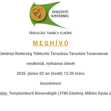
M E G H Í V Ó
Edelényi Kistérség Többcélú Társulása Társulási Tanácsának
rendkívüli, nyilvános ülését
2026. június 02-án (kedd) 12:30 órára
összehívom
elye:
Templomkerti Kisvendéglő (3780 Edelény, Miklós Gyula út