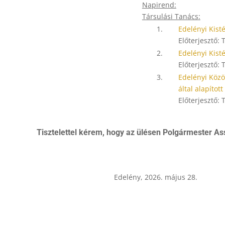
Napirend:
Társulási Tanács
:
1.
Edelényi Kist
Előterjesztő: 
2.
Edelényi Kist
Előterjesztő: 
3.
Edelényi Közö
által alapítot
Előterjesztő: 
Tisztelettel kérem, hogy az ülésen Polgármester As
Edelény, 2026. május 28.