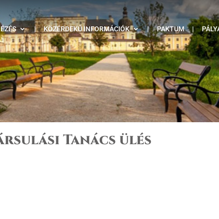
TÉZÉS
|
KÖZÉRDEKŰ INFORMÁCIÓK
|
PAKTUM
|
PÁLY
Társulási Tanács ülés