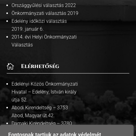
Országgyűlési választás 2022
Önkormányzati választás 2019
Edelény időközi választás
2019. január 6.
2014. évi Helyi Önkormányzati
Választás

Elérhetőség
Edelényi Közös Önkormányzati
Hivatal – Edelény, István király
útja 52.
Abodi Kirendeltség – 3753
Abod, Magyar út 42.
Damaki Kirendeltség – 3780
Damak, Szabadság út 35.
Fontosnak tartjuk az adatok védelmét