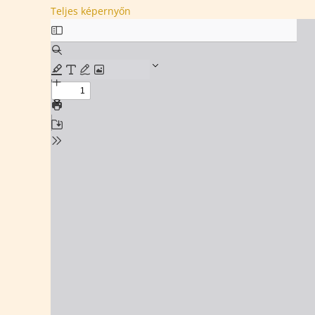
Teljes képernyőn
Skip
to
PDF
content