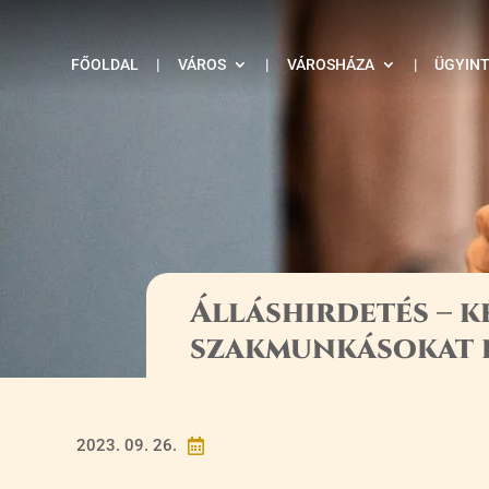
FŐOLDAL
|
VÁROS
|
VÁROSHÁZA
|
ÜGYIN
Álláshirdetés – 
szakmunkásokat 
2023. 09. 26.
