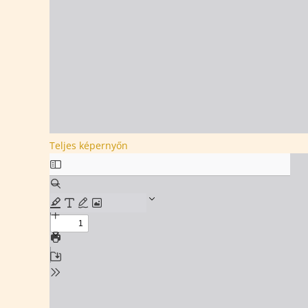
Teljes képernyőn
Skip
to
PDF
content