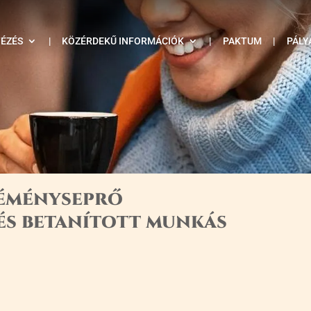
TÉZÉS
|
KÖZÉRDEKŰ INFORMÁCIÓK
|
PAKTUM
|
PÁLY
kéményseprő
és betanított munkás