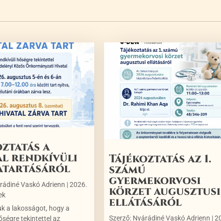
oztatás a
al rendkívüli
Tájékoztatás az 1.
atartásáról
számú
gyermekorvosi
rádiné Vaskó Adrienn
|
2026.
körzet augusztusi
ek
ellátásáról
uk a lakosságot, hogy a
Szerző:
Nyárádiné Vaskó Adrienn
|
2
őségre tekintettel az