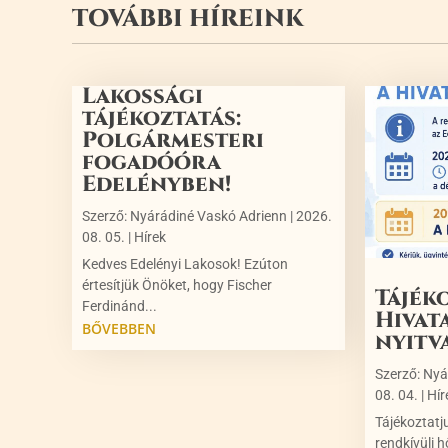
TOVÁBBI HÍREINK
Lakossági
tájékoztatás:
Polgármesteri
fogadóóra
Edelényben!
Szerző:
Nyárádiné Vaskó Adrienn
|
2026.
08. 05.
|
Hírek
Kedves Edelényi Lakosok! Ezúton
értesítjük Önöket, hogy Fischer
Tájék
Ferdinánd...
Hivat
BŐVEBBEN
nyitv
Szerző:
Nyá
08. 04.
|
Hír
Tájékoztatj
rendkívüli h