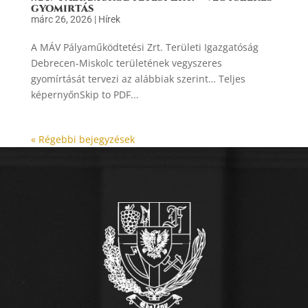
gyomirtás
márc 26, 2026
|
Hírek
A MÁV Pályaműködtetési Zrt. Területi Igazgatóság
Debrecen-Miskolc területének vegyszeres
gyomírtását tervezi az alábbiak szerint… Teljes
képernyőnSkip to PDF...
« Régebbi bejegyzések