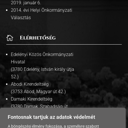
2019. január 6.
2014. évi Helyi Önkormányzati
Választás

Elérhetőség
Edelényi Közös Önkormányzati
Hivatal
(3780 Edelény, István király útja
52.)
Abodi Kirendeltség
(3753 Abod, Magyar út 42.)
Damaki Kirendeltség
(3780 Damak, Szabadság út
35.)
Fontosnak tartjuk az adatok védelmét
A böngészési élmény fokozása, a személyre szabott