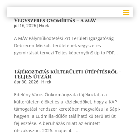
Vegyszeres gyomírtás – A MÁV
júl 16, 2026
|
Hírek
A MÁV Pályműködtetési Zrt Területi Igazgatóság
Debrecen-Miskolc területének vegyszeres
gyomírtását tervezi Teljes képernyőnSkip to PDF...
Tájékoztatás külterületi útépítésről –
TELJES ÚTZÁR
ápr 30, 2026
|
Hírek
Edelény Város Önkormányzata tájékoztatja a
külterületen élőket és a közlekedőket, hogy a KAP
támogatási rendszer keretében megvalósul a Sápi-
hegyen, a Ludmilla-dűlőn található külterületi út
fejlesztése. A beruházás miatt az érintett
útszakaszon: 2026. május 4. –...