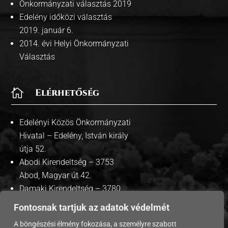
Önkormányzati választás 2019
Edelény időközi választás
2019. január 6.
2014. évi Helyi Önkormányzati
Választás

Elérhetőség
Edelényi Közös Önkormányzati
Hivatal – Edelény, István király
útja 52.
Abodi Kirendeltség – 3753
Abod, Magyar út 42.
Damaki Kirendeltség – 3780
Damak, Szabadság út 35.
Fontosnak tartjuk az adatok védelmét
A böngészési élmény fokozása, a személyre szabott