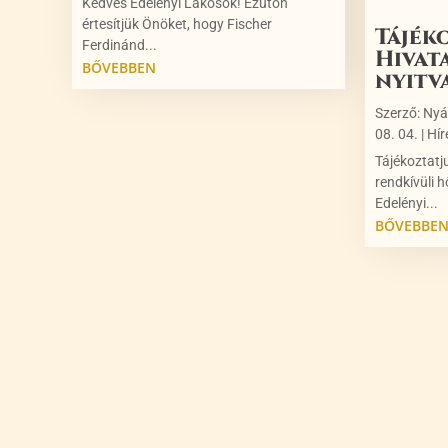
Kedves Edelényi Lakosok! Ezúton
értesítjük Önöket, hogy Fischer
Tájék
Ferdinánd...
Hivat
BŐVEBBEN
nyitv
Szerző:
Nyá
08. 04.
|
Hír
Tájékoztatj
rendkívüli h
Edelényi...
BŐVEBBE