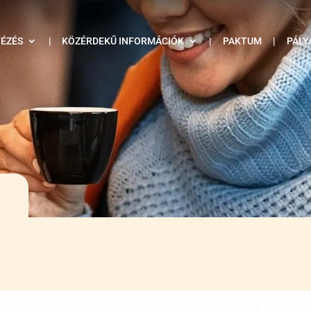
TÉZÉS
|
KÖZÉRDEKŰ INFORMÁCIÓK
|
PAKTUM
|
PÁLY
s