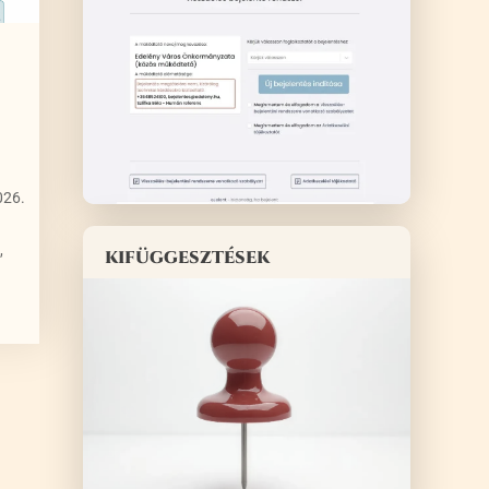
026.
,
kifüggesztések