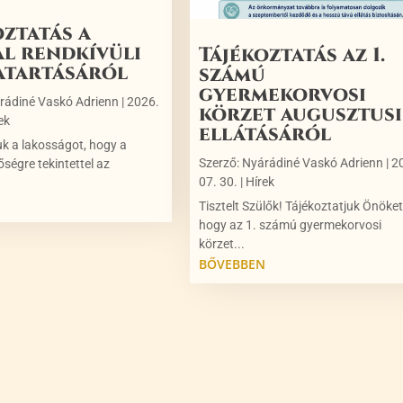
oztatás a
al rendkívüli
Tájékoztatás az 1.
atartásáról
számú
gyermekorvosi
rádiné Vaskó Adrienn
|
2026.
körzet augusztusi
ek
ellátásáról
uk a lakosságot, hogy a
Szerző:
Nyárádiné Vaskó Adrienn
|
2
őségre tekintettel az
07. 30.
|
Hírek
N
Tisztelt Szülők! Tájékoztatjuk Önöket
hogy az 1. számú gyermekorvosi
körzet...
BŐVEBBEN