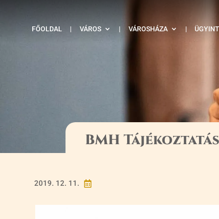
FŐOLDAL
|
VÁROS
|
VÁROSHÁZA
|
ÜGYIN
BMH Tájékoztatá
2019. 12. 11.
