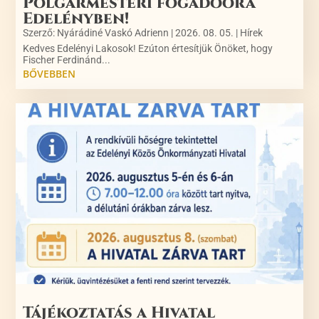
Polgármesteri fogadóóra
Edelényben!
Szerző:
Nyárádiné Vaskó Adrienn
|
2026. 08. 05.
|
Hírek
Kedves Edelényi Lakosok! Ezúton értesítjük Önöket, hogy
Fischer Ferdinánd...
BŐVEBBEN
Tájékoztatás a Hivatal