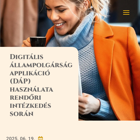
Digitális
állampolgárság
applikáció
(DÁP)
használata
rendőri
intézkedés
során
2025. 06. 19.
