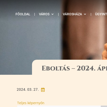
FŐOLDAL
|
VÁROS
|
VÁROSHÁZA
|
ÜGYIN
Eboltás – 2024. ápr
2024. 03. 27.

Teljes képernyőn