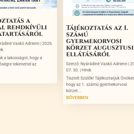
oztatás a
al rendkívüli
Tájékoztatás az 1.
atartásáról
számú
gyermekorvosi
rádiné Vaskó Adrienn
|
2026.
körzet augusztusi
ek
ellátásáról
uk a lakosságot, hogy a
Szerző:
Nyárádiné Vaskó Adrienn
|
2
őségre tekintettel az
07. 30.
|
Hírek
N
Tisztelt Szülők! Tájékoztatjuk Önöket
hogy az 1. számú gyermekorvosi
körzet...
BŐVEBBEN