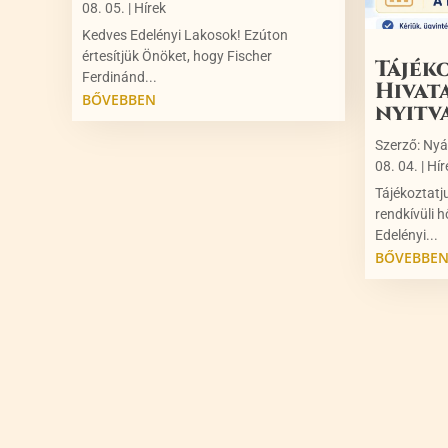
08. 05.
|
Hírek
Kedves Edelényi Lakosok! Ezúton
értesítjük Önöket, hogy Fischer
Tájék
Ferdinánd...
Hivat
BŐVEBBEN
nyitv
Szerző:
Nyá
08. 04.
|
Hír
Tájékoztatj
rendkívüli h
Edelényi...
BŐVEBBE