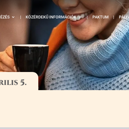
TÉZÉS
|
KÖZÉRDEKŰ INFORMÁCIÓK
|
PAKTUM
|
PÁLY
ilis 5.