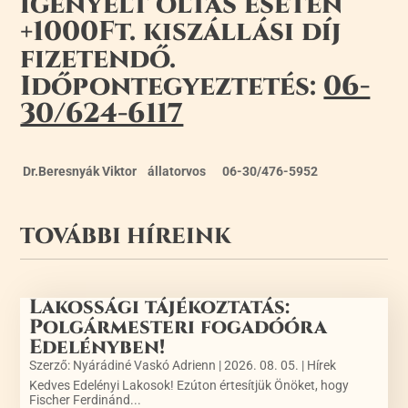
igényelt oltás esetén
+1000Ft. kiszállási díj
fizetendő.
Időpontegyeztetés:
06-
30/624-6117
Dr.Beresnyák Viktor állatorvos 06-30/476-5952
TOVÁBBI HÍREINK
Lakossági tájékoztatás:
Polgármesteri fogadóóra
Edelényben!
Szerző:
Nyárádiné Vaskó Adrienn
|
2026. 08. 05.
|
Hírek
Kedves Edelényi Lakosok! Ezúton értesítjük Önöket, hogy
Fischer Ferdinánd...