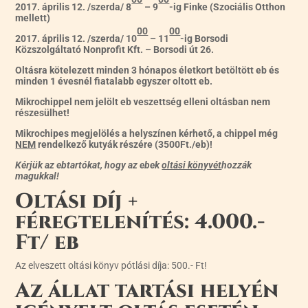
2017. április 12. /szerda/ 8
– 9
-ig Finke
(Szociális Otthon
mellett)
00
00
2017. április 12. /szerda/ 10
– 11
-ig Borsodi
Közszolgáltató Nonprofit Kft. – Borsodi út 26.
Oltásra kötelezett minden 3 hónapos életkort betöltött eb és
minden 1 évesnél fiatalabb egyszer oltott eb.
Mikrochippel nem jelölt eb veszettség elleni oltásban nem
részesülhet!
Mikrochipes megjelölés a helyszínen kérhető, a chippel még
NEM
rendelkező kutyák részére (3500Ft./eb)!
Kérjük az ebtartókat, hogy az ebek
oltási könyvét
hozzák
magukkal!
Oltási díj +
féregtelenítés: 4.000.-
Ft/ eb
Az elveszett oltási könyv pótlási díja: 500.- Ft!
Az állat tartási helyén