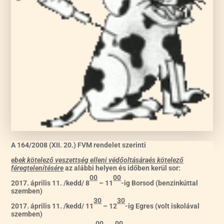
A 164/2008 (XII. 20.) FVM rendelet szerinti
ebek kötelező veszettség elleni védőoltására
és kötelező
féregtelenítésére
az alábbi helyen és időben kerül sor:
00
00
2017.
április 11. /kedd/ 8
– 11
-ig Borsod (benzinkúttal
szemben)
30
30
2017. április 11. /kedd/ 11
– 12
-ig Egres (volt iskolával
szemben)
00
00