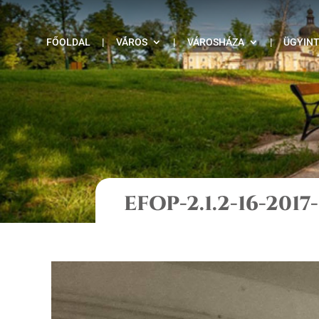
FŐOLDAL
|
VÁROS
|
VÁROSHÁZA
|
ÜGYIN
EFOP-2.1.2-16-20