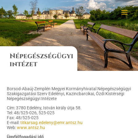
Népegészségügyi
intézet
Borsod-Abaúj-Zemplén Megyei Kormányhivatal Népegészségügyi
Szakigazgatási Szerv Edelényi, Kazincbarcikai, Ózdi Kistérségi
Népegészségügyi Intézete
Cím: 3780 Edelény, István király útja 58.
Tel: 48/525-026, 525-025
Fax: 48/525-025
E-mail:
titkarsag.edeleny@emr.antsz.hu
Web:
www.antsz.hu
Ügyfélfogadási idő