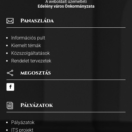
A weboldalt üzemelteti
Edelény város Önkormányzata

Panaszláda
Információs pult
Kiemelt témák
Közszolgáltatások
Rendelet tervezetek

megosztás
i
Pályázatok
Pályázatok
ITS projekt