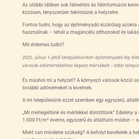
Az utóbbi időben sok félreértés és félinformáció ker
közösen, tényszerűen tekintsünk a helyzetre.
Fontos tudni, hogy az építményadó kizárólag azokra a
használnak – tehát a magáncélú otthonokat és lakás
Mit érdemes tudni?
július 1-jétől településünkön építményadó lép éle
városok adómértékeihez képest mérsékelt – több települ
És máshol mi a helyzet? A környező városok közül
további adónemeket is kivetnek.
A mi településünk ezzel szemben egy egyszerű, átláth
„Mi mérlegeltünk és mértékkel döntöttünk” Edelény a r
1.000 Ft/m² évente, egyszerű és átlátható módon – 
Miért van minderre szükség? A befolyt bevételek a hel