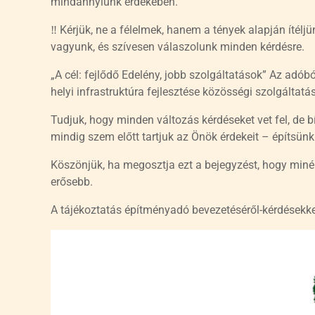
mindannyiunk érdekében.
‼️ Kérjük, ne a félelmek, hanem a tények alapján ítél
vagyunk, és szívesen válaszolunk minden kérdésre.
„A cél: fejlődő Edelény, jobb szolgáltatások” Az adóbó
helyi infrastruktúra fejlesztése közösségi szolgáltat
Tudjuk, hogy minden változás kérdéseket vet fel, de b
mindig szem előtt tartjuk az Önök érdekeit – építsünk
Köszönjük, ha megosztja ezt a bejegyzést, hogy miné
erősebb.
A tájékoztatás építményadó bevezetéséről-kérdésekk