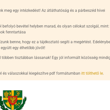
jünk meg egy intézkedést! Az átláthatóság és a párbeszéd hívei
l befolyó bevétel helyben marad, és olyan célokat szolgál, mint: 
ások fenntartása
ízunk benne, hogy ez a tájékoztató segíti a megértést. Edelényb
 együtt egy élhetőbb jövőt!
l többen tisztábban lássanak! Egy jól informált közösség mindi
el és válaszokkal kiegészítve pdf formátumban
itt tölthető le
.