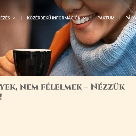
TÉZÉS
|
KÖZÉRDEKŰ INFORMÁCIÓK
|
PAKTUM
|
PÁLY
yek, nem félelmek – Nézzük
!