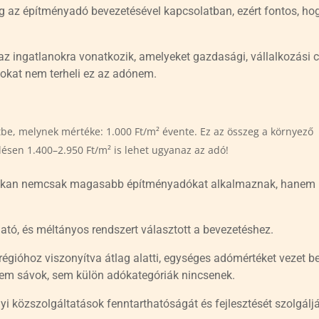
ing az építményadó bevezetésével kapcsolatban, ezért fontos, ho
z ingatlanokra vonatkozik, amelyeket gazdasági, vállalkozási c
okat nem terheli ez az adónem.
tbe, melynek mértéke: 1.000 Ft/m² évente. Ez az összeg a környező
ésen 1.400–2.950 Ft/m² is lehet ugyanaz az adó!
 sokan nemcsak magasabb építményadókat alkalmaznak, hanem
ató, és méltányos rendszert választott a bevezetéshez.
égióhoz viszonyítva átlag alatti, egységes adómértéket vezet be
sem sávok, sem külön adókategóriák nincsenek.
yi közszolgáltatások fenntarthatóságát és fejlesztését szolgálj