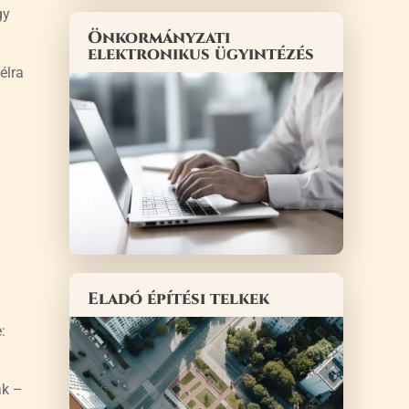
gy
Önkormányzati
elektronikus ügyintézés
élra
Eladó építési telkek
:
ák –