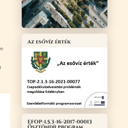
️
Az esővíz érték
en
g
EFOP-1.5.3-16-2017-00013
Ösztöndíj program