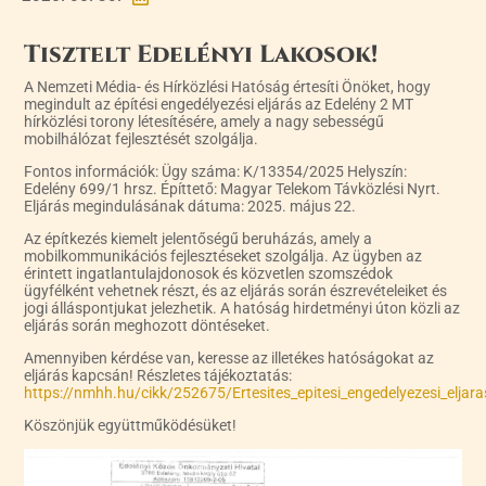
Tisztelt Edelényi Lakosok!
A Nemzeti Média- és Hírközlési Hatóság értesíti Önöket, hogy
megindult az építési engedélyezési eljárás az Edelény 2 MT
hírközlési torony létesítésére, amely a nagy sebességű
mobilhálózat fejlesztését szolgálja.
Fontos információk: Ügy száma: K/13354/2025 Helyszín:
Edelény 699/1 hrsz. Építtető: Magyar Telekom Távközlési Nyrt.
Eljárás megindulásának dátuma: 2025. május 22.
Az építkezés kiemelt jelentőségű beruházás, amely a
mobilkommunikációs fejlesztéseket szolgálja. Az ügyben az
érintett ingatlantulajdonosok és közvetlen szomszédok
ügyfélként vehetnek részt, és az eljárás során észrevételeiket és
jogi álláspontjukat jelezhetik. A hatóság hirdetményi úton közli az
eljárás során meghozott döntéseket.
Amennyiben kérdése van, keresse az illetékes hatóságokat az
eljárás kapcsán! Részletes tájékoztatás:
https://nmhh.hu/cikk/252675/Ertesites_epitesi_engedelyezesi_elja
Köszönjük együttműködésüket!