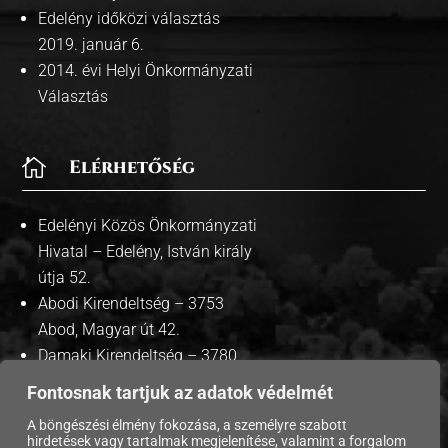
Edelény időközi választás
2019. január 6.
2014. évi Helyi Önkormányzati
Választás

Elérhetőség
Edelényi Közös Önkormányzati
Hivatal – Edelény, István király
útja 52.
Abodi Kirendeltség – 3753
Abod, Magyar út 42.
Damaki Kirendeltség – 3780
Damak, Szabadság út 35.
Fontosnak tartjuk az adatok védelmét
A böngészési élmény fokozása, a személyre szabott
hirdetések vagy tartalmak megjelenítése, valamint a forgalom