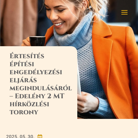
Értesítés
építési
engedélyezési
eljárás
megindulásáról
– Edelény 2 MT
hírközlési
torony
2025. 05. 30.
