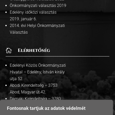
Önkormányzati választás 2019
Edelény időközi választás
2019. január 6.
2014. évi Helyi Önkormányzati
Választás

Elérhetőség
Edelényi Közös Önkormányzati
Hivatal – Edelény, István király
útja 52.
Abodi Kirendeltség – 3753
Abod, Magyar út 42.
Damaki Kirendeltség – 3780
Damak, Szabadság út 35.
Fontosnak tartjuk az adatok védelmét