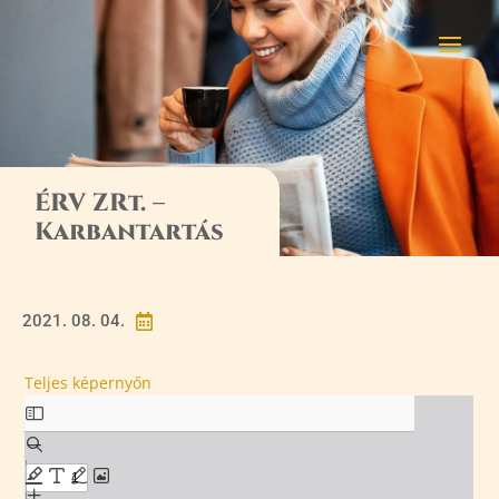
ÉRV ZRt. –
Karbantartás
2021. 08. 04.

Teljes képernyőn
Skip
to
PDF
content