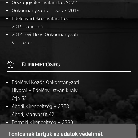
Országgyűlési választás 2022
Önkormányzati választás 2019
Edelény időközi választás
2019. január 6.
2014. évi Helyi Önkormányzati
Választás

Elérhetőség
Edelényi Közös Önkormányzati
Hivatal – Edelény, István király
útja 52.
Abodi Kirendeltség – 3753
Abod, Magyar út 42.
Damaki Kirendeltség – 3780
Damak, Szabadság út 35.
Fontosnak tartjuk az adatok védelmét