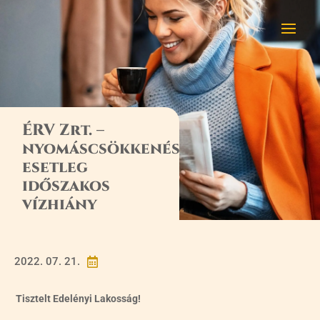
ÉRV Zrt. –
nyomáscsökkenés,
esetleg
időszakos
vízhiány
2022. 07. 21.

Tisztelt Edelényi Lakosság!