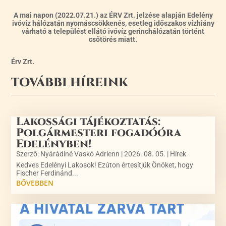
A mai napon (2022.07.21.) az ÉRV Zrt. jelzése alapján Edelény
ivóvíz hálózatán nyomáscsökkenés, esetleg időszakos vízhiány
várható a települést ellátó ivóvíz gerinchálózatán történt
csőtörés miatt.
Érv Zrt.
TOVÁBBI HÍREINK
Lakossági tájékoztatás:
Polgármesteri fogadóóra
Edelényben!
Szerző:
Nyárádiné Vaskó Adrienn
|
2026. 08. 05.
|
Hírek
Kedves Edelényi Lakosok! Ezúton értesítjük Önöket, hogy
Fischer Ferdinánd...
BŐVEBBEN