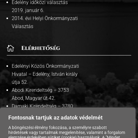
Edelény időközi választás
2019. január 6.
2014. évi Helyi Önkormányzati
Választás

Elérhetőség
Edelényi Közös Önkormányzati
Hivatal – Edelény, István király
útja 52.
Abodi Kirendeltség – 3753
Abod, Magyar út 42.
Damaki Kirendeltség – 3780
Damak, Szabadság út 35.
Fontosnak tartjuk az adatok védelmét
A böngészési élmény fokozása, a személyre szabott
hirdetések vagy tartalmak megjelenítése, valamint a forgalom
elemzése érdekében sütiket (cookie) használunk. A "Mindet